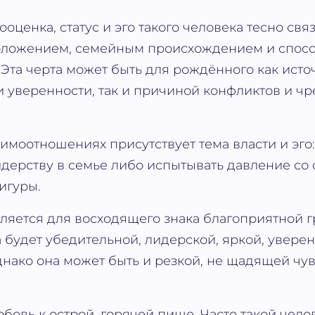
оценка, статус и эго такого человека тесно свя
ложением, семейным происхождением и спос
 Эта черта может быть для рождённого как ист
 уверенности, так и причиной конфликтов и ч
имоотношениях присутствует тема власти и эго
идерству в семье либо испытывать давление со
игуры.
ляется для восходящего знака благоприятной г
а будет убедительной, лидерской, яркой, увере
днако она может быть и резкой, не щадящей чув
бовь к острой, горячей пище. Часто такой чело