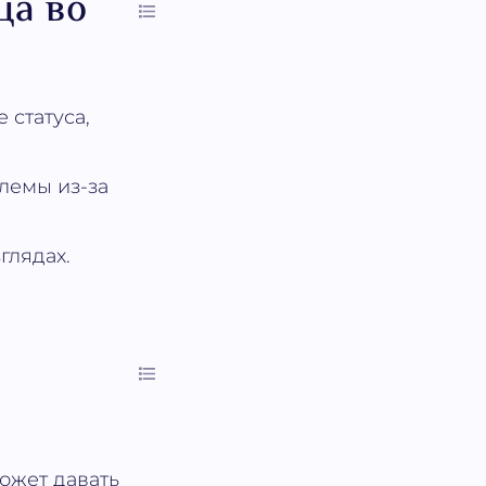
ца во
 статуса,
лемы из-за
глядах.
может давать