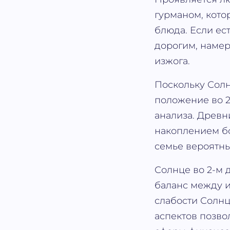
гурманом, кото
блюда. Если ес
дорогим, наме
изжога.
Поскольку Солн
положение во 2
анализа. Древн
накоплением бо
семье вероятн
Солнце во 2-м д
баланс между и
слабости Солнц
аспектов позво