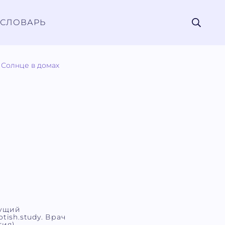
СЛОВАРЬ
Солнце в домах
дущий
tish.study. Врач
ия).