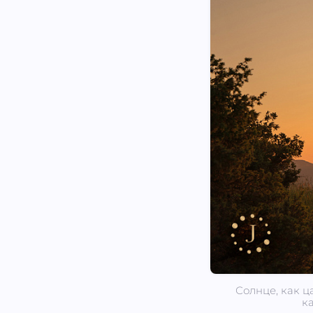
Солнце, как ц
к