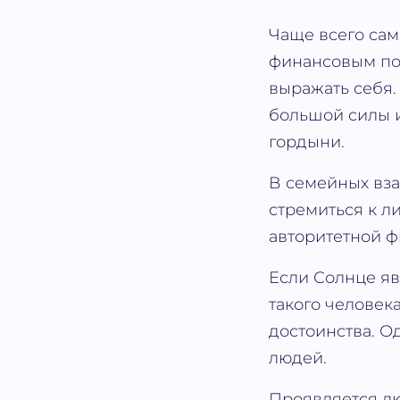
Чаще всего само
финансовым по
выражать себя.
большой силы и
гордыни.
В семейных вза
стремиться к л
авторитетной ф
Если Солнце яв
такого человек
достоинства. О
людей.
Проявляется лю