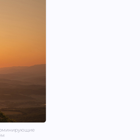
и доминирующие
ём