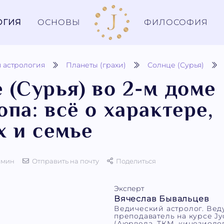
ОГИЯ
ОСНОВЫ
ФИЛОСОФИЯ
 астрология
Планеты (грахи)
Солнце (Сурья)
 (Сурья) во 2-м доме
опа: всё о характере,
х и семье
 мин
Отправить на почту
Поделиться
Эксперт
Вячеслав Бывальцев
Ведический астролог. Ве
преподаватель на курсе Jyo
(Аюрведа, ТКМ, кинезиолог