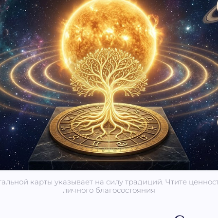
альной карты указывает на силу традиций. Чтите ценнос
личного благосостояния