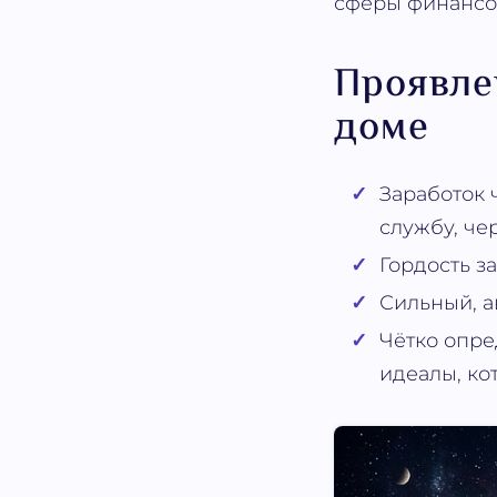
сферы финансо
Проявле
доме
Заработок 
службу, чер
Гордость з
Сильный, а
Чётко опре
идеалы, ко