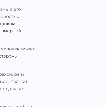
заны с его
обностью
очником
резмерной
: человек может
 стороны
рахой, речь
нной, полной
ств других
век может быть