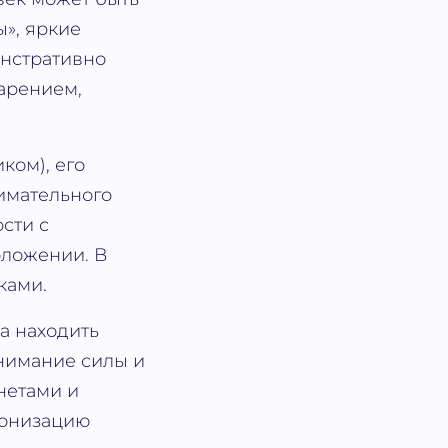
ы», яркие
онстративно
арением,
ком), его
имательного
сти с
оложении. В
ками.
ка находить
нимание силы и
анетами и
монизацию