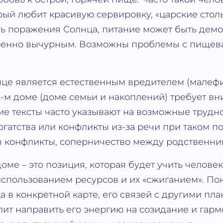
рый любит красивую сервировку, «царские стол
ть поражения Солнца, питание может быть дем
ренно вычурным. Возможны проблемы с пищев
це является естественным вредителем (малефи
-м доме (доме семьи и накоплений) требует вн
ие тексты часто указывают на возможные трудно
гатства или конфликты из-за речи при таком п
ы конфликты, соперничество между родственни
оме – это позиция, которая будет учить челове
спользованием ресурсов и их «сжиганием». По
а в конкретной карте, его связей с другими пл
лит направить его энергию на созидание и гар