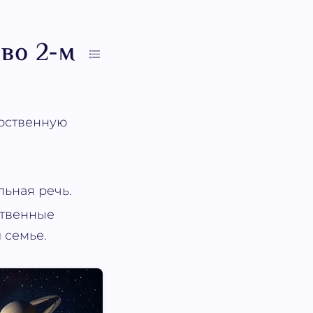
во 2-м
арственную
льная речь.
ственные
 семье.