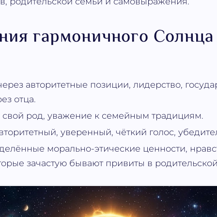
в, родительской семьи и самовыражения.
ния гармоничного Солнца 
через авторитетные позиции, лидерство, госуд
ез отца.
а свой род, уважение к семейным традициям.
вторитетный, уверенный, чёткий голос, убедите
делённые морально-этические ценности, нрав
торые зачастую бывают привиты в родительской