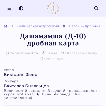
MENU
Ведическая астрология
Варги — дробные ка
Дашамамша (Д-10)
дробная карта
24 сентября 2024
18 мин
Отправить на почту
Поделиться
Автор
Виктория Феер
Эксперт
Вячеслав Бывальцев
Ведический астролог. Ведущий преподаватель на
курсе Jyotish.study. Врач (Аюрведа, ТКМ,
кинезиология).