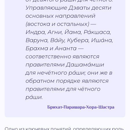
Управляющие Дэваты десяти
основных направлений
(востока и остальных) —
Индра, Агни, Йама, Ра́кшаса,
Варуна, Ва́йу, Кубера, Иша́на,
Брахма и Ананта —
соответственно являются
правителями Дашама́мши
для нечётного ра́ши; они же в
обратном порядке являются
правителями для чётного
ра́ши.
Брихат-Парашара-Хора-Шастра
Одно из ключевых понятий, определяющих роль