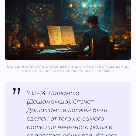
Большинство астрологов джйотиш считают карту Дашамшу
третьей по важности после Раши и Навамши
7:13–14. Дашамша
(Дашамамша). Отсчёт
Дашама́мши должен быть
сделан от того же самого
ра́ши для нечётного ра́ши и
от девятого ра́ши для чётного.