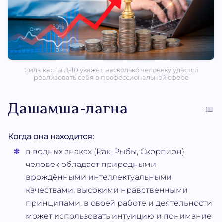
Сила карты Д-10 укажет, насколько человеку удастся
реализовать себя в профессиональной сфере
Дашамша-лагна
Когда она находится:
в водных знаках (Рак, Рыбы, Скорпион),
человек обладает природными
врождёнными интеллектуальными
качествами, высокими нравственными
принципами, в своей работе и деятельности
может использовать интуицию и понимание