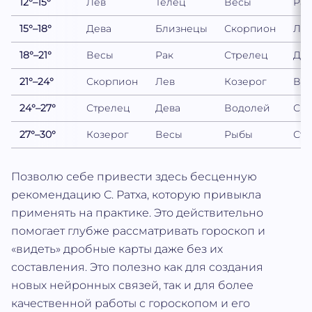
12
°–
15
°
Лев
Телец
Весы
Рак
15
°–
18
°
Дева
Близнецы
Скорпион
Ле
18
°–
21
°
Весы
Рак
Стрелец
Дев
21
°–
24
°
Скорпион
Лев
Козерог
Ве
24
°–
27
°
Стрелец
Дева
Водолей
Ск
27
°–
30
°
Козерог
Весы
Рыбы
Стр
Позволю себе привести здесь бесценную
рекомендацию С. Ратха, которую привыкла
применять на практике. Это действительно
помогает глубже рассматривать гороскоп и
«видеть» дробные карты даже без их
составления. Это полезно как для создания
новых нейронных связей, так и для более
качественной работы с гороскопом и его