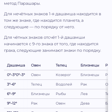
метод Парашары.
Для нечётных знаков 1-я дашамша находится в
том же знаке, где находится планета, а
следующие — по порядку от него.
Для чётных знаков отсчёт 1-й дашамши
начинается с 9-го знака от того, где находится
граха, следующие занимают знаки по порядку.
Дашамша
Овен
Телец
Близнецы
Рак
0
°–
3
°
0
°–
3
°
Овен
Козерог
Близнецы
Ры
3
°–
6
°
Телец
Водолей
Рак
Ов
6
°–
9
°
Близнецы
Рыбы
Лев
Тел
9
°–
12
°
Рак
Овен
Дева
Бл