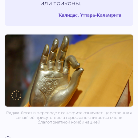
или триконы.
Калидас, Уттара-Каламрита
Раджа-йога» в переводе с санскрита означает ‘царственная
связь’, её присутствие в гороскопе считается очень
благоприятной комбинацией