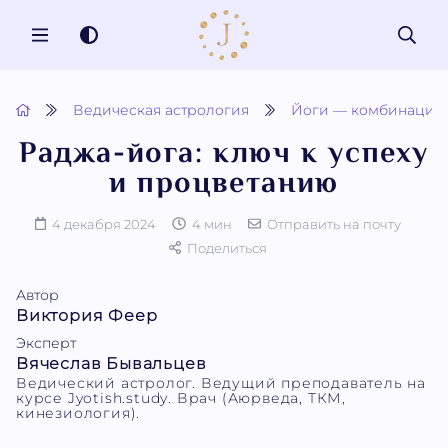
MENU
Ведическая астрология
Йоги — комбинации 
Раджа-йога: ключ к успеху
и процветанию
4 декабря 2024
4 мин
Отправить на почту
Поделиться
Автор
Виктория Феер
Эксперт
Вячеслав Бывальцев
Ведический астролог. Ведущий преподаватель на
курсе Jyotish.study. Врач (Аюрведа, ТКМ,
кинезиология).