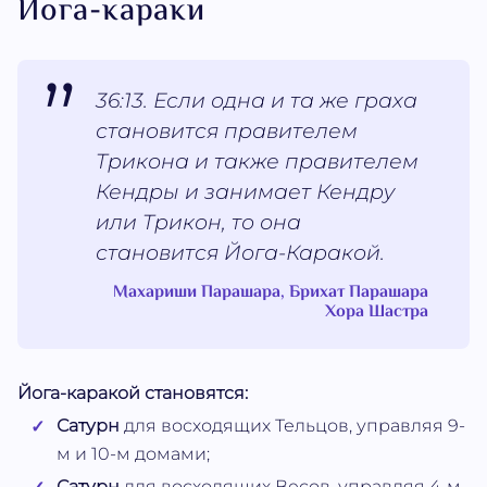
Йога-караки
36:13. Если одна и та же граха
становится правителем
Трикона и также правителем
Кендры и занимает Кендру
или Трикон, то она
становится Йога-Каракой.
Махариши Парашара, Брихат Парашара
Хора Шастра
Йога-каракой становятся:
Сатурн
для восходящих Тельцов, управляя 9-
м и 10-м домами;
Сатурн
для восходящих Весов, управляя 4-м