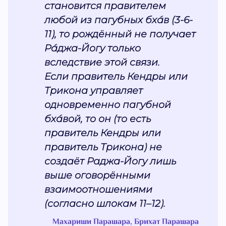
становится правителем
любой из пагубных бха́в (3-6-
11), то рождённый не получает
Ра́джа-Йогу только
вследствие этой связи.
Если правитель Кендры или
Трикона управляет
одновременно пагубной
бха́вой, то он (то есть
правитель Кендры или
правитель Трикона) не
создаёт Раджа-Йогу лишь
выше оговорёнными
взаимоотношениями
(согласно шлокам 11–12).
Махариши Парашара, Брихат Парашара