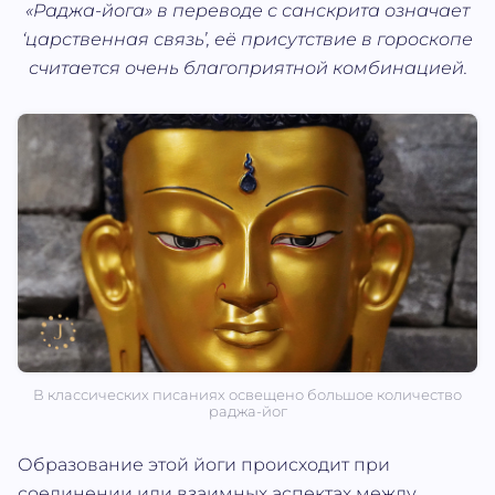
«Раджа-йога» в переводе с санскрита означает
‘царственная связь’, её присутствие в гороскопе
считается очень благоприятной комбинацией.
В классических писаниях освещено большое количество
раджа-йог
Образование этой йоги происходит при
соединении или взаимных аспектах между