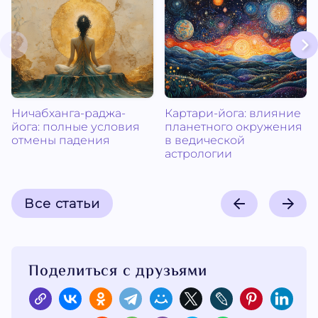
Ничабханга-раджа-
Картари-йога: влияние
йога: полные условия
планетного окружения
отмены падения
в ведической
астрологии
Все статьи
Поделиться с друзьями