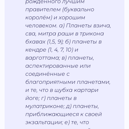
рождённого лучшим
правителем (буквально
королём) и хорошим
человеком. а) Планеты взича,
сва, митра раши в трикона
бхавах (1,5, 9); б) планеты в
кендре (1, 4, 7, 10) и
варготтама; в) планеты,
аспектированные или
соединённые с
благоприятными планетами,
и те, что в шубха картари
йоге; г) планеты в
мулатриконе; д) планеты,
приближающиеся к своей
экзальтации; е) те, что