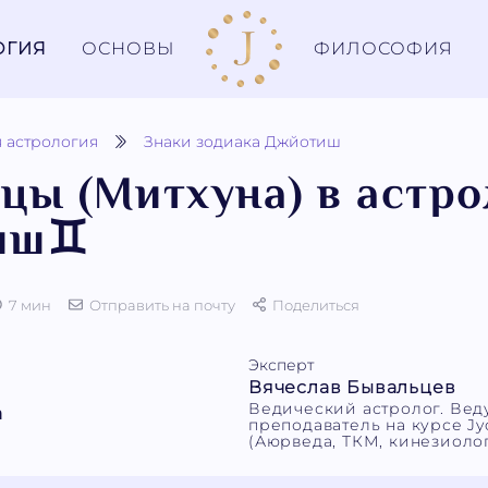
ОГИЯ
ОСНОВЫ
ФИЛОСОФИЯ
 астрология
Знаки зодиака Джйотиш
цы (Митхуна) в астр
иш♊
7 мин
Отправить на почту
Поделиться
Эксперт
Вячеслав Бывальцев
Ведический астролог. Ве
а
преподаватель на курсе Jyo
(Аюрведа, ТКМ, кинезиолог