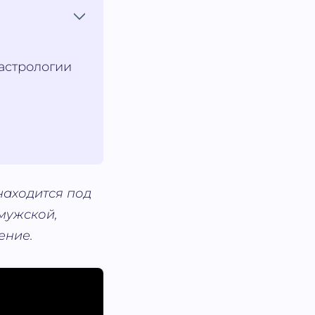
 астрологии
находится под
мужской,
ение.