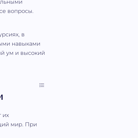
альными
все вопросы.
рсиях, в
выми навыками
ый ум и высокий
и
 их
щий мир. При