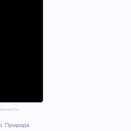
личности
о. Природа