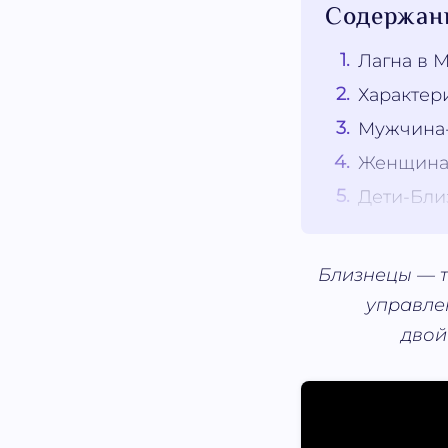
Содержан
Лагна в 
Характер
Мужчина-
Женщина-
Дети-Бли
Близнецы ― т
управле
двой