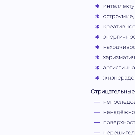
интеллекту
остроумие,
креативнос
энергичнос
находчивос
харизматич
артистично
жизнерадос
Отрицательные 
непоследов
ненадёжнос
поверхност
нерешител