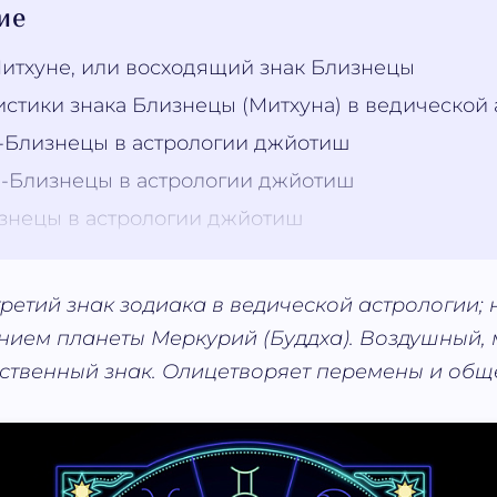
ие
Митхуне, или восходящий знак Близнецы
истики знака Близнецы (Митхуна) в ведической
Близнецы в астрологии джйотиш
Близнецы в астрологии джйотиш
знецы в астрологии джйотиш
ретий знак зодиака в ведической астрологии; 
нием планеты Меркурий (Буддха). Воздушный, 
ственный знак. Олицетворяет перемены и общ