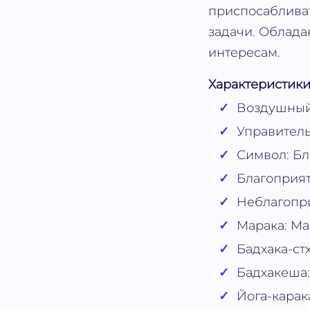
приспосаблива
задачи. Облад
интересам.
Характеристики
Воздушный,
Управитель
Символ: Бл
Благоприят
Неблагопри
Марака: Ма
Бадхака-стх
Бадхакеша:
Йога-карак