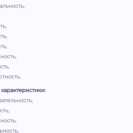
альность,
ть,
ть,
ть,
ность,
сть,
тность.
характеристики:
ательность,
ть,
ность,
ьность,