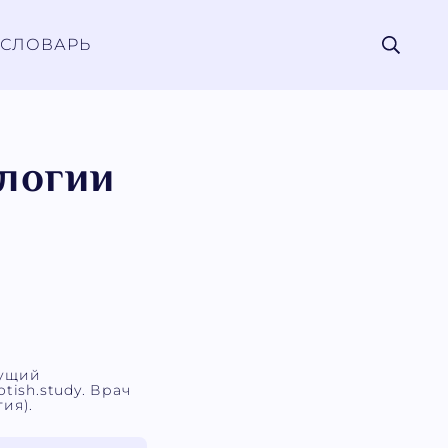
СЛОВАРЬ
ологии
дущий
tish.study. Врач
ия).