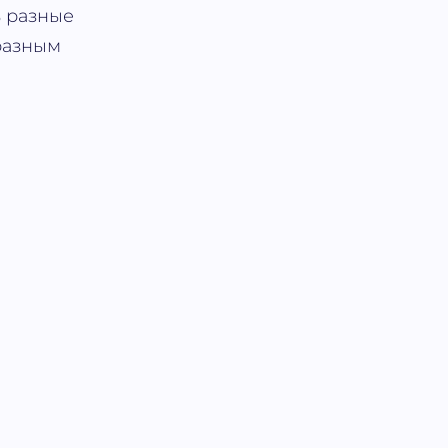
 разные
разным