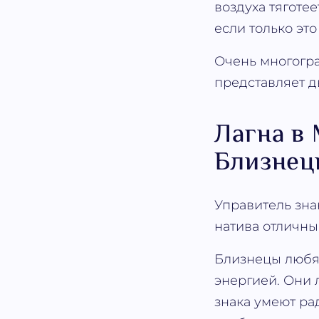
воздуха тяготее
если только это
Очень многогра
представляет д
Лагна в
Близнец
Управитель зна
натива отличн
Близнецы любят
энергией. Они 
знака умеют ра