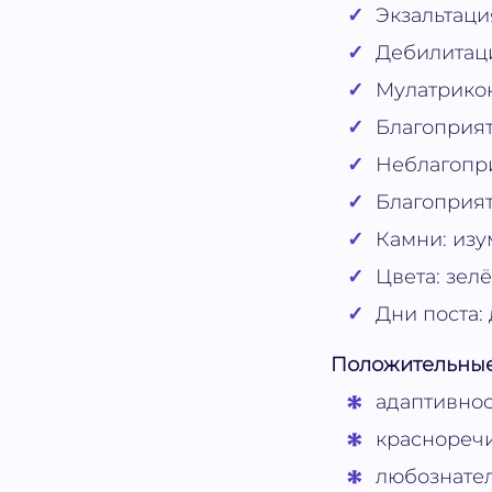
Экзальтация
Дебилитац
Мулатрико
Благоприят
Неблагопри
Благоприят
Камни: изу
Цвета: зел
Дни поста:
Положительные
адаптивнос
красноречи
любознател