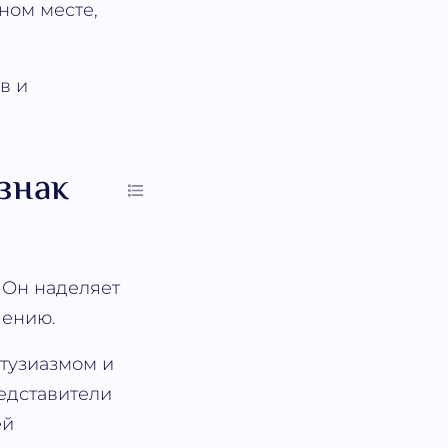
дном месте,
в и
знак
 Он наделяет
чению.
тузиазмом и
едставители
ей