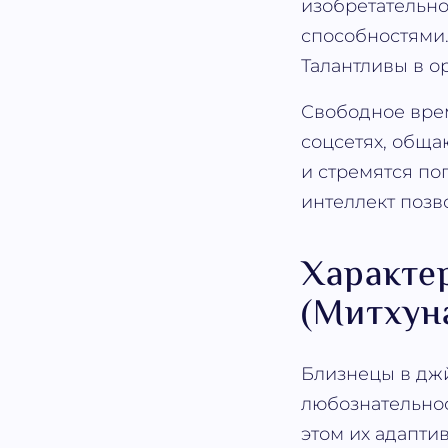
изобретательн
способностями.
Талантливы в о
Свободное врем
соцсетях, обща
и стремятся по
интеллект позво
Характе
(Митхун
Близнецы в джй
любознательно
этом их адапти