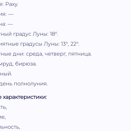
: Раху.
ия: —
на: —
ный градус Луны: 18°.
ятные градусы Луны: 13°, 22°.
ные дни: среда, четверг, пятница.
мруд, бирюза.
ёный.
 день полнолуния.
 характеристики:
ть,
е,
ьность,