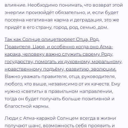
влияние. Необходимо понимать, что возврат этой
энергии произойдёт обязательно, и, если будет
посеяна негативная карма и деградация, это же
придёт в его страну, город, род, семью, дом.
Так как Солнце олицетворяет Отца, Род,
Правителя, Царя, и особенно когда оно Атма‐
карака, человеку важно служить своему Роду,
государству, помогать их духовному, моральному,
нравственному подъёму, развитию, эволюции.
Важно уважать правителя, отца, руководителя,
любого, кто выше, независимо от их качеств. Ему
нужно «светить» в правильном направлении,
тогда он будет получать больше позитивной и
благостной кармы.
Люди с Атма‐каракой Солнцем всегда в жизни
получают шанс, возможность себя проявить и