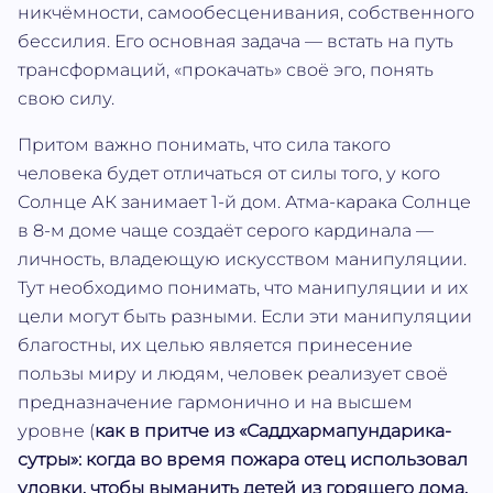
никчёмности, самообесценивания, собственного
бессилия. Его основная задача — встать на путь
трансформаций, «прокачать» своё эго, понять
свою силу.
Притом важно понимать, что сила такого
человека будет отличаться от силы того, у кого
Солнце АК занимает 1-й дом. Атма‐карака Солнце
в 8-м доме чаще создаёт серого кардинала —
личность, владеющую искусством манипуляции.
Тут необходимо понимать, что манипуляции и их
цели могут быть разными. Если эти манипуляции
благостны, их целью является принесение
пользы миру и людям, человек реализует своё
предназначение гармонично и на высшем
уровне (
как в притче из «Саддхармапундарика-
сутры»: когда во время пожара отец использовал
уловки, чтобы выманить детей из горящего дома,