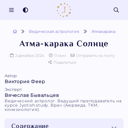
MENU
Ведическая астрология
Атмакарака
Атма-карака Солнце
2 декабря 2024
11 мин
Отправить на почту
Поделиться
Автор
Виктория Феер
Эксперт
Вячеслав Бывальцев
Ведический астролог. Ведущий преподаватель на
курсе Jyotish.study. Врач (Аюрведа, ТКМ,
кинезиология).
Содержание