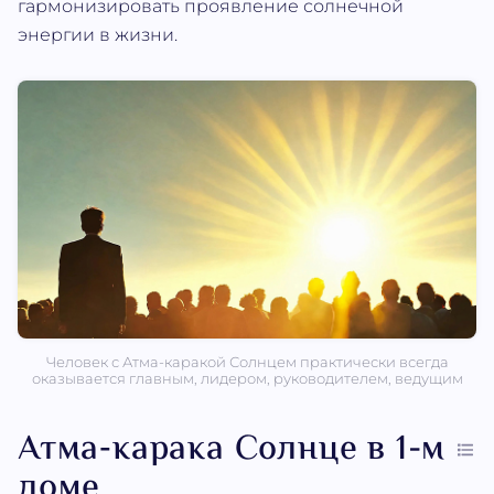
гармонизировать проявление солнечной
энергии в жизни.
Человек с Атма‐каракой Солнцем практически всегда
оказывается главным, лидером, руководителем, ведущим
Атма‐карака Солнце в 1-м
доме