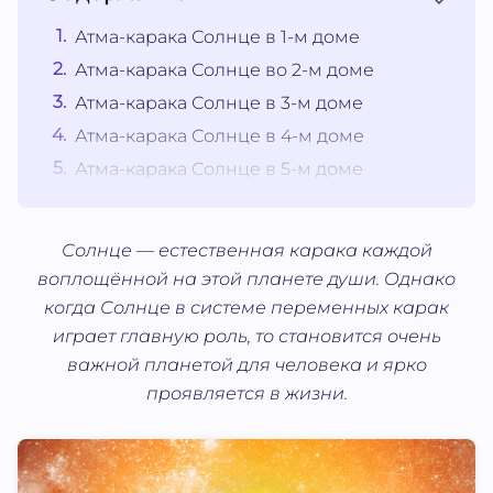
Атма‐карака Солнце в 1-м доме
Атма‐карака Солнце во 2-м доме
Атма‐карака Солнце в 3-м доме
Атма‐карака Солнце в 4-м доме
Атма‐карака Солнце в 5-м доме
Солнце — естественная карака каждой
воплощённой на этой планете души. Однако
когда Солнце в системе переменных карак
играет главную роль, то становится очень
важной планетой для человека и ярко
проявляется в жизни.