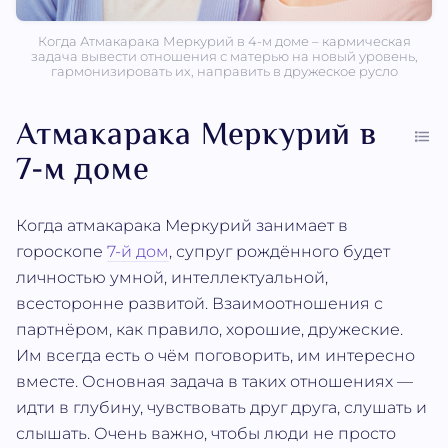
Когда Атмакарака Меркурий в 4-м доме – кармическая
задача вывести отношения с матерью на новый уровень,
гармонизировать их, направить в дружеское русло
Атмакарака Меркурий в
7-м доме
Когда атмакарака Меркурий занимает в
гороскопе
7-й дом
, супруг рождённого будет
личностью умной, интеллектуальной,
всесторонне развитой. Взаимоотношения с
партнёром, как правило, хорошие, дружеские.
Им всегда есть о чём поговорить, им интересно
вместе. Основная задача в таких отношениях —
идти в глубину, чувствовать друг друга, слушать и
слышать. Очень важно, чтобы люди не просто