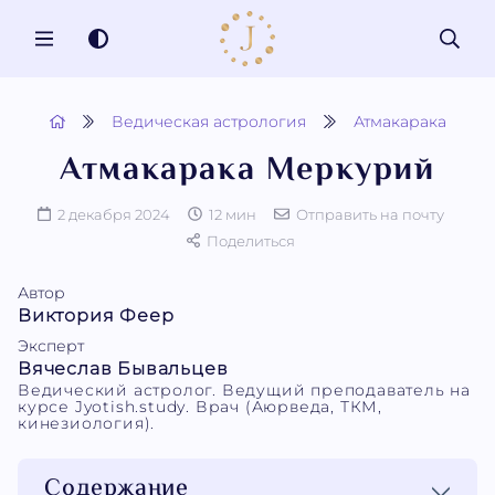
MENU
Ведическая астрология
Атмакарака
Атмакарака Меркурий
2 декабря 2024
12 мин
Отправить на почту
Поделиться
Автор
Виктория Феер
Эксперт
Вячеслав Бывальцев
Ведический астролог. Ведущий преподаватель на
курсе Jyotish.study. Врач (Аюрведа, ТКМ,
кинезиология).
Содержание