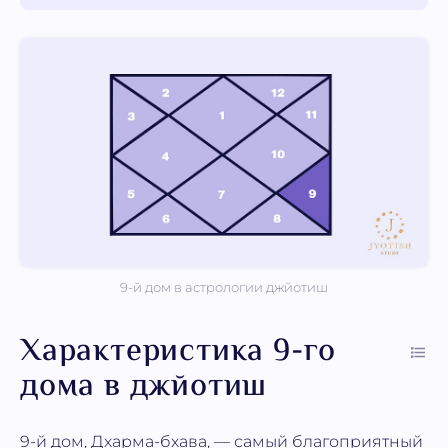
9-й дом в астрологии джйотиш
Характеристика 9-го
дома в джйотиш
9-й дом, Дхарма-бхава, — самый благоприятный