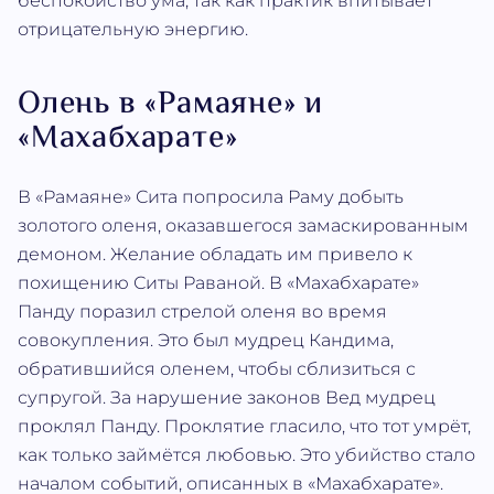
беспокойство ума, так как практик впитывает
отрицательную энергию.
Олень в «Рамаяне» и
«Махабхарате»
В «Рамаяне» Сита попросила Раму добыть
золотого оленя, оказавшегося замаскированным
демоном. Желание обладать им привело к
похищению Ситы Раваной. В «Махабхарате»
Панду поразил стрелой оленя во время
совокупления. Это был мудрец Кандима,
обратившийся оленем, чтобы сблизиться с
супругой. За нарушение законов Вед мудрец
проклял Панду. Проклятие гласило, что тот умрёт,
как только займётся любовью. Это убийство стало
началом событий, описанных в «Махабхарате».