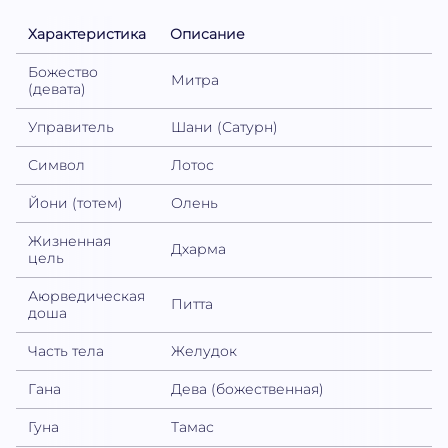
Характеристика
Описание
Божество
Митра
(девата)
Управитель
Шани (Сатурн)
Символ
Лотос
Йони (тотем)
Олень
Жизненная
Дхарма
цель
Аюрведическая
Питта
доша
Часть тела
Желудок
Гана
Дева (божественная)
Гуна
Тамас