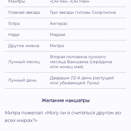
Мантры
«Ом Ям», «Ом Рам»
Главная звезда
Три звезды головы Скорпиона
Готра
Ангирас
Нади
Мадхья
Другие имена
Митра
Вторая половина лунного
Лунный месяц
месяца Ваишакха (середина
или конец мая)
Двадаши (12-й день растущей
Лунный день
или убывающей Луны)
Желание накшатры
Митра пожелал:
«Могу ли я считаться другом во
всех мирах?»