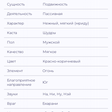
Сущность
Подвижность
Деятельность
Пассивная
Характер
Нежный, мягкий (мриду)
Каста
Шудры
Пол
Мужской
Качество
Мягкое
Цвет
Красно-коричневый
Элемент
Огонь
Благоприятное
Юг
направление
Звуки
На, Ни, Ну, Нэй
Враг
Бхарани