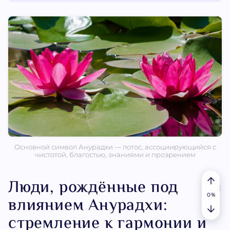
Основной символ Анурадхи — лотос, ассоциирующийся с
чистотой, благостью, знаниями и прозрением
Люди, рождённые под
влиянием Анурадхи:
стремление к гармонии и