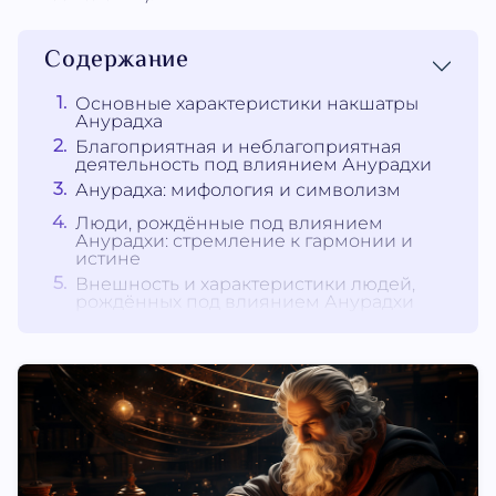
Содержание
Основные характеристики накшатры
Анурадха
Благоприятная и неблагоприятная
деятельность под влиянием Анурадхи
Анурадха: мифология и символизм
Люди, рождённые под влиянием
Анурадхи: стремление к гармонии и
истине
Внешность и характеристики людей,
рождённых под влиянием Анурадхи