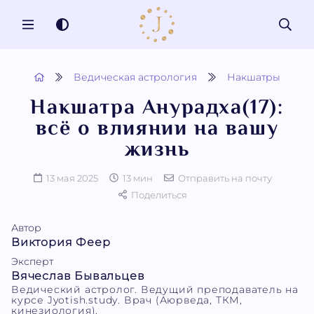
MENU
Ведическая астрология
Накшатры
Накшатра Анурадха(17):
всё о влиянии на вашу
жизнь
13 мая 2025
13 мин
Отправить на почту
Поделиться
Автор
Виктория Феер
Эксперт
Вячеслав Бывальцев
Ведический астролог. Ведущий преподаватель на
курсе Jyotish.study. Врач (Аюрведа, ТКМ,
кинезиология).