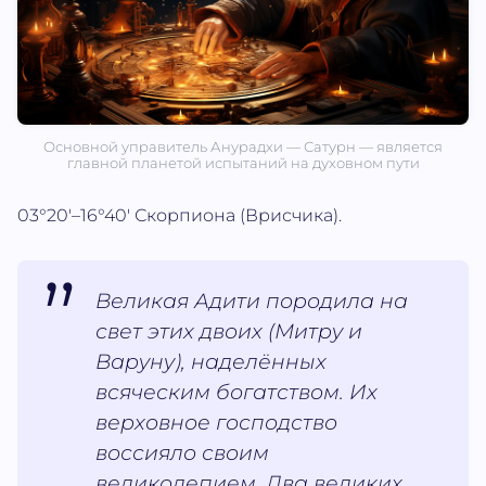
Основной управитель Анурадхи — Сатурн — является
главной планетой испытаний на духовном пути
03°20'–16°40' Скорпиона (Врисчика).
Великая Адити породила на
свет этих двоих (Митру и
Варуну), наделённых
всяческим богатством. Их
верховное господство
воссияло своим
великолепием. Два великих