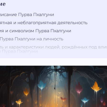
ие
исание Пурва Пхалгуни
ятная и неблагоприятная деятельность
я и символизм Пурва Пхалгуни
Пурва Пхалгуни на личность
ь и характеристики людей, рождённых под вл
 Пурва Пхалгуни