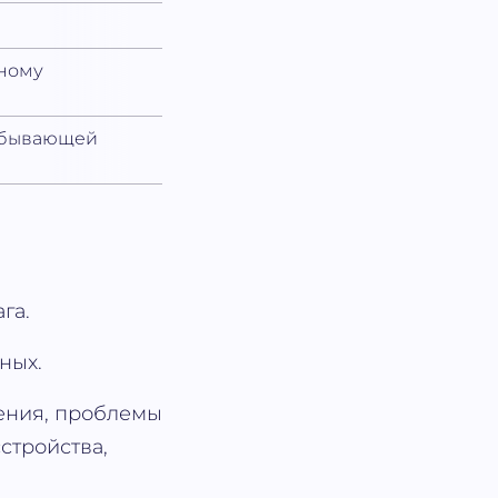
чному
 убывающей
га.
ных.
ения, проблемы
стройства,