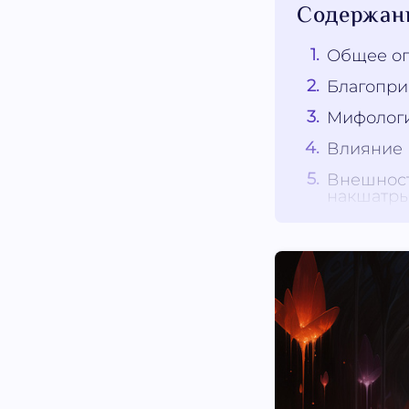
Содержан
Общее оп
Благопри
Мифологи
Влияние 
Внешност
накшатры