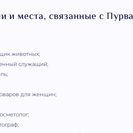
и и места, связанные с Пурв
щик животных;
венный служащий;
ль;
оваров для женщин;
косметолог;
тограф;