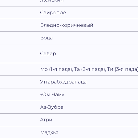
Свирепое
Бледно-коричневый
Вода
Север
Мо (1-я пада), Та (2-я пада), Ти (3-я пада)
Уттарабхадрапада
«Ом Чам»
Аз-Зубра
Атри
Мадхья