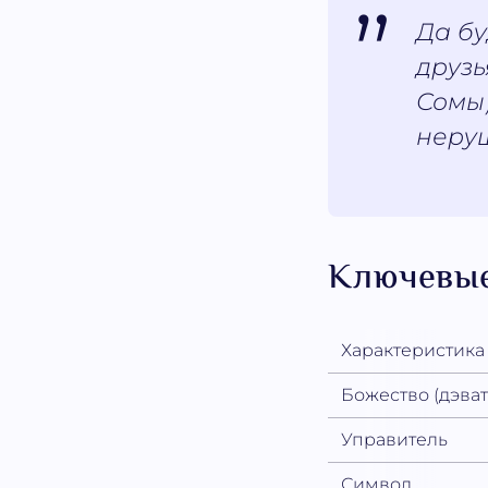
Да бу
друзь
Сомы)
неру
Ключевые
Характеристика
Божество (дэват
Управитель
Символ