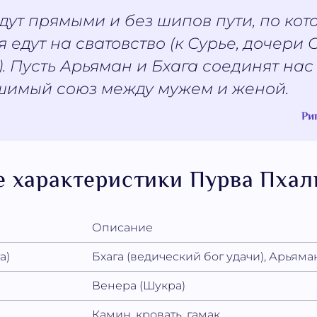
дут прямыми и без шипов пути, по ко
я едут на сватовство (к Сурье, дочери
. Пусть Арьяман и Бхага соединят нас
шимый союз между мужем и женой.
Ри
 характеристики Пурва Пхал
Описание
а)
Бхага (ведический бог удачи), Арьяма
Венера (Шукра)
Камин, кровать, гамак