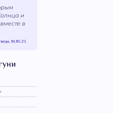
торым
 Солнца и
 вместе в
гведа, 10.85.23
гуни
н