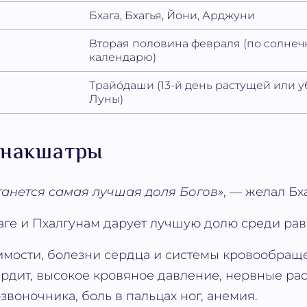
Бхага, Бхагья, Йони, Арджуни
Вторая половина февраля (по солне
календарю)
Трайóдаши (13-й день растущей или
Луны)
 накшатры
танется самая лучшая доля Богов»
, — желал Бха
ге и Пхалгунам дарует лучшую долю среди рав
имости, болезни сердца и системы кровообращ
ардит, высокое кровяное давление, нервные рас
звоночника, боль в пальцах ног, анемия.