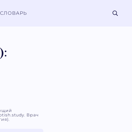
СЛОВАРЬ
):
дущий
tish.study. Врач
ия).