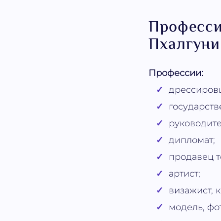
Професси
Пхалгуни
Профессии:
дрессиров
государст
руководите
дипломат;
продавец т
артист;
визажист, 
модель, фо