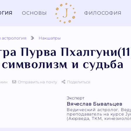
ОГИЯ
ОСНОВЫ
ФИЛОСОФИЯ
 астрология
Накшатры
ра Пурва Пхалгуни(11
 символизм и судьба
 мин
Отправить на почту
Поделиться
Эксперт
Вячеслав Бывальцев
Ведический астролог. Ве
преподаватель на курсе Jyo
(Аюрведа, ТКМ, кинезиолог