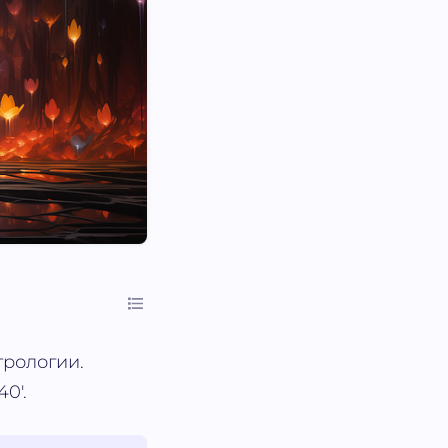
трологии.
0'.