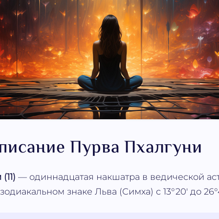
писание Пурва Пхалгуни
(11)
— одиннадцатая накшатра в ведической ас
одиакальном знаке Льва (Симха) с 13°20' до 26°4