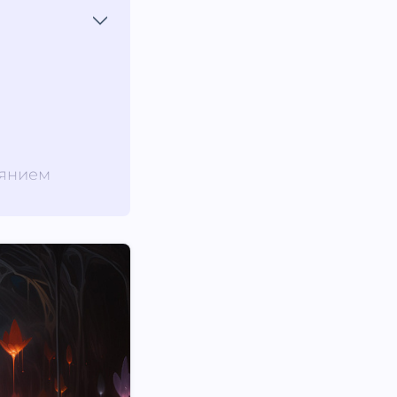
иянием