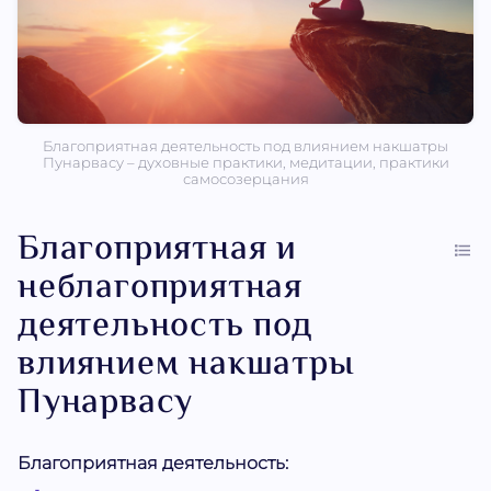
Благоприятная деятельность под влиянием накшатры
Пунарвасу – духовные практики, медитации, практики
самосозерцания
Благоприятная и
неблагоприятная
деятельность под
влиянием накшатры
Пунарвасу
Благоприятная деятельность: