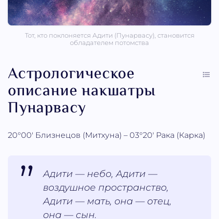
Тот, кто поклоняется Адити (Пунарвасу), становится
обладателем потомства
Астрологическое
описание накшатры
Пунарвасу
20°00' Близнецов (Митхуна) – 03°20' Рака (Карка)
Адити — небо, Адити —
воздушное пространство,
Адити — мать, она — отец,
она — сын.