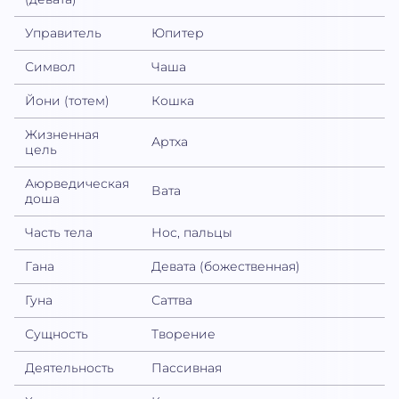
Управитель
Юпитер
Символ
Чаша
Йони (тотем)
Кошка
Жизненная
Артха
цель
Аюрведическая
Вата
доша
Часть тела
Нос, пальцы
Гана
Девата (божественная)
Гуна
Саттва
Сущность
Творение
Деятельность
Пассивная