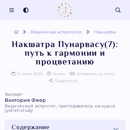
MENU
Ведическая астрология
Накшатры
Накшатра Пунарвасу(7):
путь к гармонии и
процветанию
10 июня 2026
14 мин
Отправить на почту
Поделиться
Эксперт
Виктория Феер
Ведический астролог, преподаватель на курсе
jyotish.study
Содержание