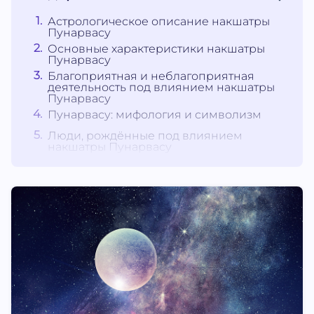
Астрологическое описание накшатры
Пунарвасу
Основные характеристики накшатры
Пунарвасу
Благоприятная и неблагоприятная
деятельность под влиянием накшатры
Пунарвасу
Пунарвасу: мифология и символизм
Люди, рождённые под влиянием
накшатры Пунарвасу