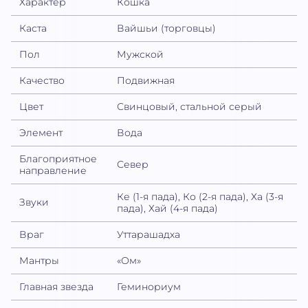
Характер
Кошка
Каста
Вайшьи (торговцы)
Пол
Мужской
Качество
Подвижная
Цвет
Свинцовый, стальной серый
Элемент
Вода
Благоприятное
Север
направление
Ке (1-я пада), Ко (2-я пада), Ха (3-я
Звуки
пада), Хай (4-я пада)
Враг
Уттарашадха
Мантры
«Ом»
Главная звезда
Геминориум