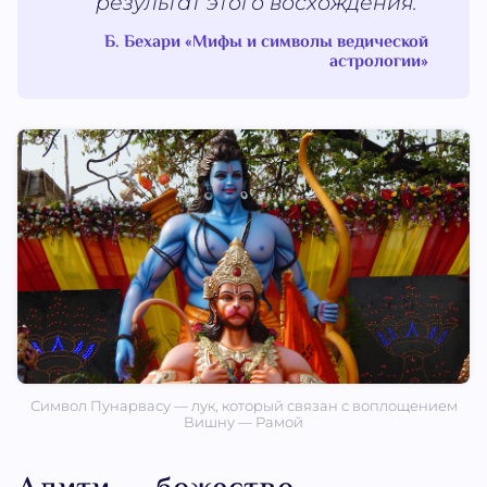
результат этого восхождения.
Б. Бехари «Мифы и символы ведической
астрологии»
Символ Пунарвасу — лук, который связан с воплощением
Вишну — Рамой