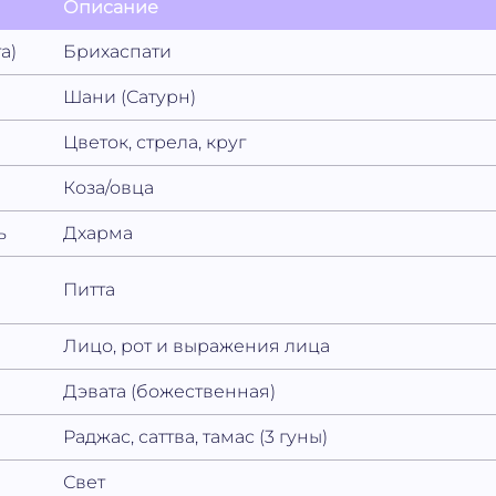
Описание
а)
Брихаспати
Шани (Сатурн)
Цветок, стрела, круг
Коза/овца
ь
Дхарма
Питта
Лицо, рот и выражения лица
Дэвата (божественная)
Раджас, саттва, тамас (3 гуны)
Свет