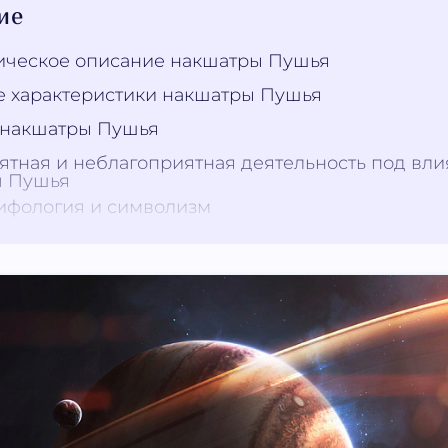
ие
ическое описание накшатры Пушья
 характеристики накшатры Пушья
 накшатры Пушья
ятная и неблагоприятная деятельность под вл
ы Пушья
ифология и символизм