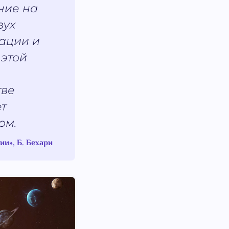
ние на
вух
ации и
 этой
тве
ет
ом.
и», Б. Бехари