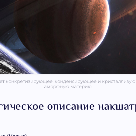
ает конкретизирующее, конденсирующее и кристаллизую
аморфную материю
гическое описание накша