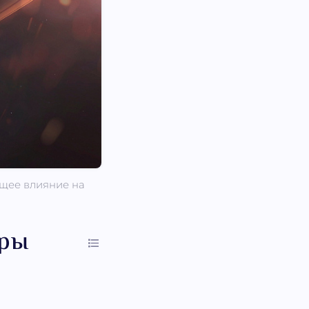
щее влияние на
тры