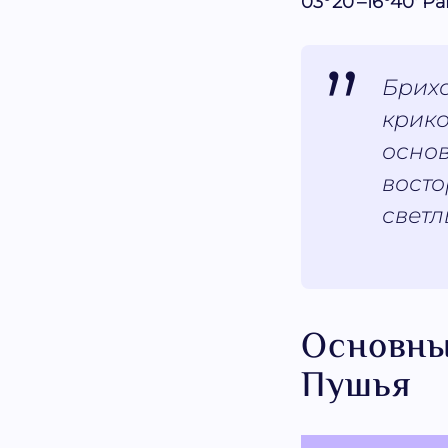
03°20'–16°40' Ра
Брих
крик
основ
восто
светл
Основны
Пушья