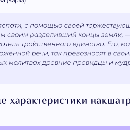
ка (Карка)
аспати, с помощью своей торжествую
ом своим разделивший концы земли, 
атель тройственного единства. Его, м
рженной речи, так превозносят в свои
ых молитвах древние провидцы и муд
е характеристики накшат