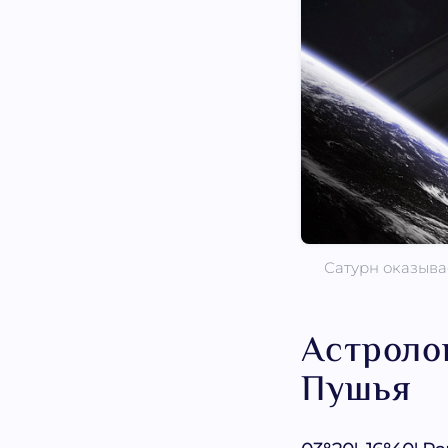
Сатурн оказыв
Астроло
Пушья