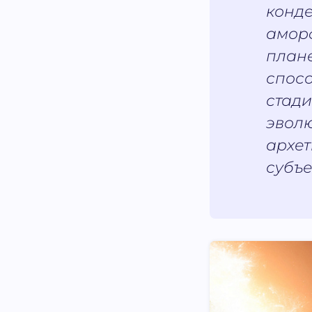
конд
амор
план
спосо
стади
эволю
архет
субъе