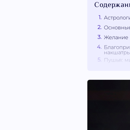
Содержан
Астролог
Основные
Желание
Благопри
накшатр
Пушья: м