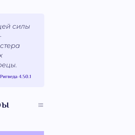
щей силы
—
астера
х
рецы.
Ригведа 4.50.1
ры