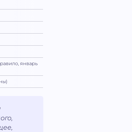
правило, январь
ны)
н
ого,
щее,