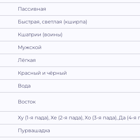
Пассивная
Быстрая, светлая (кширпа)
Кшатрии (воины)
Мужской
Лёгкая
Красный и чёрный
Вода
Восток
Ху (1-я пада), Хе (2-я пада), Хо (3-я пада), Да (4-я
Пурвашадха