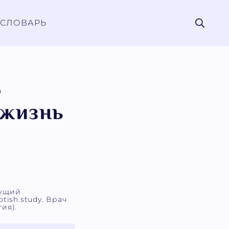
СЛОВАРЬ
е
 жизнь
дущий
tish.study. Врач
ия).