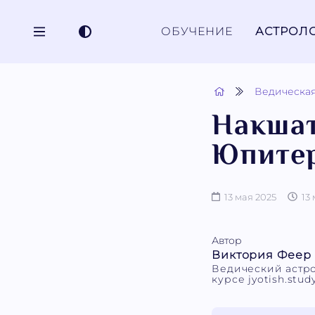
ОБУЧЕНИЕ
АСТРОЛ
Ведическая
Накшат
Юпитер
13 мая 2025
13
Автор
Виктория Феер
Ведический астро
курсе jyotish.stud