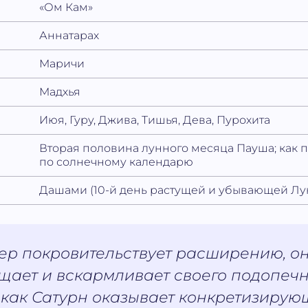
«Ом Кам»
Аннатарах
Маричи
Мадхья
Июя, Гуру, Джива, Тишья, Дева, Пурохита
Вторая половина лунного месяца Пауша; как 
по солнечному календарю
Дашами (10-й день растущей и убывающей Лу
ер покровительствует расширению, о
ает и вскармливает своего подопечн
 как Сатурн оказывает конкретизирую