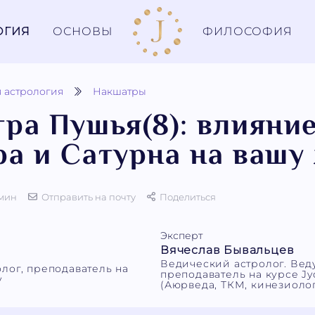
ОГИЯ
ОСНОВЫ
ФИЛОСОФИЯ
 астрология
Накшатры
ра Пушья(8): влияни
а и Сатурна на вашу
 мин
Отправить на почту
Поделиться
Эксперт
Вячеслав Бывальцев
Ведический астролог. Ве
лог, преподаватель на
преподаватель на курсе Jyo
y
(Аюрведа, ТКМ, кинезиолог