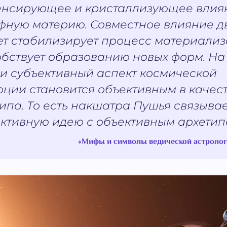
енсирующее и кристаллизующее влия
фную материю. Совместное влияние д
ет стабилизирует процесс материализ
бствует образованию новых форм. На
и субъективный аспект космической
ции становится объективным в качес
ипа. То есть накшатра Пушья связыва
ктивную идею с объективным архетип
«Мифы и символы ведической астрологи