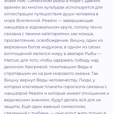
знаке Рыб. Символизм рыбы в море с давних
времён во многих культурах используется для
иллюстрации путешествия души человека в
море Вселенной. Ревати — завершающая
накшатра в зодиакальном круге, потому тесно
связана с такими категориями, как мокша,
просветление, освобождение. Вишну, один из
верховных богов индуизма, в одном из своих
воплощений являлся миру в аватаре Рыбы —
Матсья, для того, чтобы одержать победу над
демоном Хаягривой, похитившим Веды и
спрятавшим их на дне мирового океана. Так
Вишну вернул Веды человечеству. Люди, у
которых ключевые планеты гороскопа связаны с
накшатрой Ревати и которые имеют отношение к
ведическим знаниям, будут делать всё для их
защиты. Ещё один важный символизм,
связанный с рыбами, — они могут жить только в