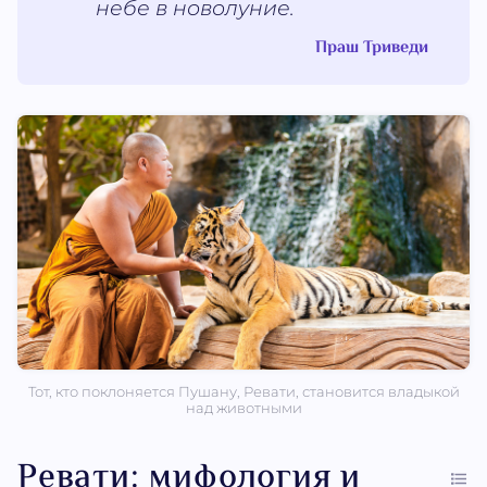
небе в новолуние.
Праш Триведи
Тот, кто поклоняется Пушану, Ревати, становится владыкой
над животными
Ревати: мифология и