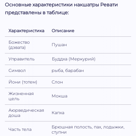
Основные характеристики накшатры Ревати
представлены в таблице:
Характеристика
Описание
Божество
Пушан
(дэвата)
Управитель
Буддха (Меркурий)
Символ
рыба, барабан
Йони (тотем)
Слон
Жизненная
Мокша
цель
Аюрведическая
Капха
доша
Брюшная полость, пах, лодыжки,
Часть тела
ступни