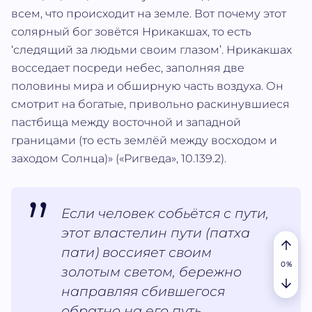
всем, что происходит на земле. Вот почему этот
солярный бог зовётся Нрикакшах, то есть
‘следящий за людьми своим глазом’. Нрикакшах
восседает посреди небес, заполняя две
половины мира и обширную часть воздуха. Он
смотрит на богатые, привольно раскинувшиеся
пастбища между восточной и западной
границами (то есть землёй между восходом и
заходом Солнца)» («Ригведа», 10.139.2).
Если человек собьётся с пути,
этот властелин пути (патха
пати) воссияет своим
золотым светом, бережно
направляя сбившегося
обратно на его путь.