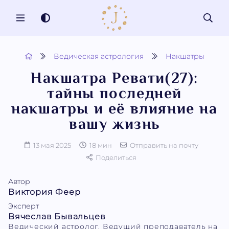
MENU
Ведическая астрология
Накшатры
Накшатра Ревати(27):
тайны последней
накшатры и её влияние на
вашу жизнь
13 мая 2025
18 мин
Отправить на почту
Поделиться
Автор
Виктория Феер
Эксперт
Вячеслав Бывальцев
Ведический астролог. Ведущий преподаватель на