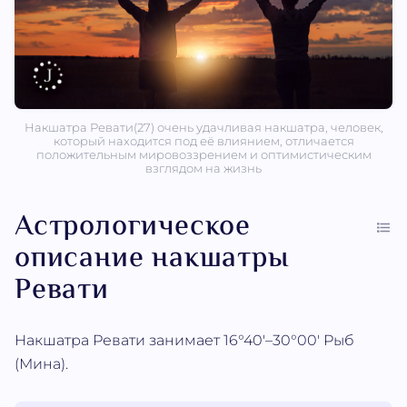
Накшатра Ревати(27) очень удачливая накшатра, человек,
который находится под её влиянием, отличается
положительным мировоззрением и оптимистическим
взглядом на жизнь
Астрологическое
описание накшатры
Ревати
Накшатра Ревати занимает 16°40'–30°00' Рыб
(Мина).