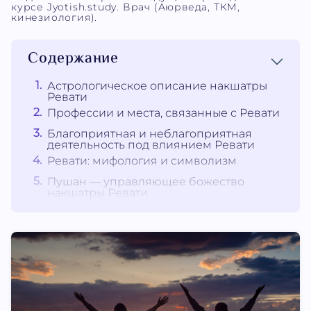
курсе Jyotish.study. Врач (Аюрведа, ТКМ,
кинезиология).
Содержание
Астрологическое описание накшатры
Ревати
Профессии и места, связанные с Ревати
Благоприятная и неблагоприятная
деятельность под влиянием Ревати
Ревати: мифология и символизм
Пушан — управляющее божество
накшатры Ревати