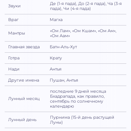
Де (1-я пада), До (2-я пада), Ча (3-я
Звуки
пада), Чи (4-я пада)
Враг
Магха
«Ом Лам», «Ом Кшам», «Ом Ам»,
Мантры
«Ом Аам»
Главная звезда
Батн-Аль-Хут
Готра
Крату
Нади
Антья
Другие имена
Пушан, Антья
последние 9 дней месяца
Бхадрапада, как правило,
Лунный месяц
сентябрь по солнечному
календарю
Пурнима (15-й день растущей
Лунный день
Луны)