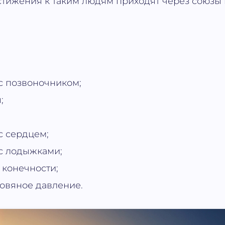
тижения к таким людям приходят через союзы 
с позвоночником;
;
с сердцем;
с лодыжками;
конечности;
овяное давление.