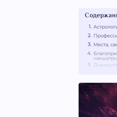
Содержан
Астролог
Професси
Места, с
Благопри
накшатры
Дхаништх