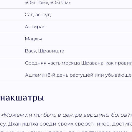
«Ом Рам», «Ом Ям»
Сад-ас-суд
Ангирас
Мадхья
Васу, Шравишта
Средняя часть месяца Шравана, как правил
Аштами (8-й день растущей или убывающе
 накшатры
:
«Можем ли мы быть в центре вершины богов?
су, Дхаништха среди своих сверстников, достиг