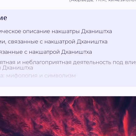
ие
ическое описание накшатры Дхаништха
и, связанные с накшатрой Дхаништха
вязанные с накшатрой Дхаништха
ятная и неблагоприятная деятельность под вл
 Дхаништха
а: мифология и символизм