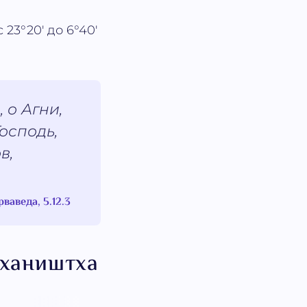
 23°20' до 6°40'
 о Агни,
осподь,
в,
рваведа, 5.12.3
Дхаништха