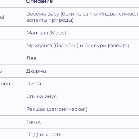
Описание
Восемь Васу (боги из свиты Индры, симв
а)
аспекты природы)
Мангала (Марс)
Мриданга (барабан) и бансури (флейта)
Лев
ь
Дхарма
 доша
Питта
Спина, анус
Ракшас (демоническая)
Тамас
Подвижность