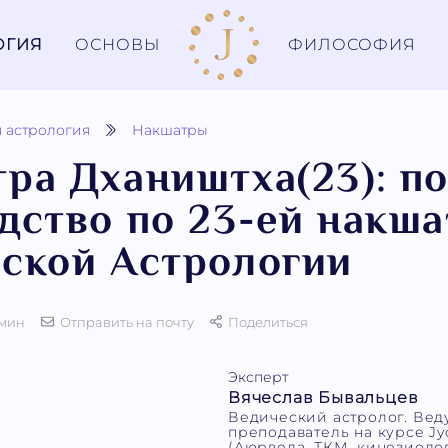
ОГИЯ
ОСНОВЫ
ФИЛОСОФИЯ
 астрология
Накшатры
ра Дхаништха(23): п
дство по 23-ей накша
ской Астрологии
 мин
Отправить на почту
Поделиться
Эксперт
Вячеслав Бывальцев
Ведический астролог. Ве
преподаватель на курсе Jyo
(Аюрведа, ТКМ, кинезиолог