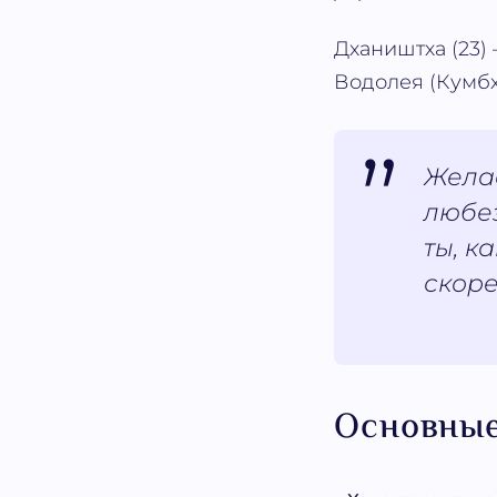
Дхаништха (23) 
Водолея (Кумбх
Желае
любез
ты, к
скоре
Основные