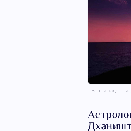
В этой паде при
Астроло
Дханишт