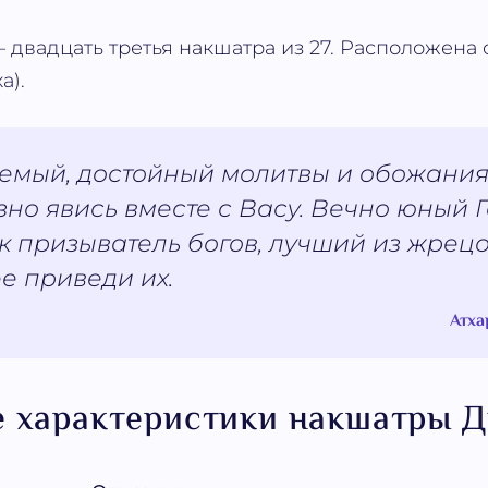
– двадцать третья накшатра из 27. Расположена с
а).
мый, достойный молитвы и обожания,
но явись вместе с Васу. Вечно юный Г
ак призыватель богов, лучший из жрецо
е приведи их.
Атха
 характеристики накшатры 