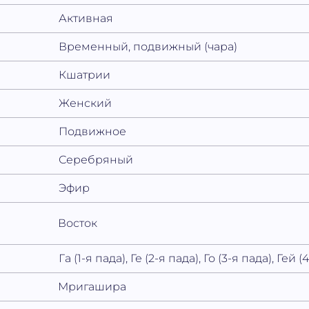
Активная
Временный, подвижный (чара)
Кшатрии
Женский
Подвижное
Серебряный
Эфир
Восток
Га (1-я пада), Ге (2-я пада), Го (3-я пада), Гей (
Мригашира