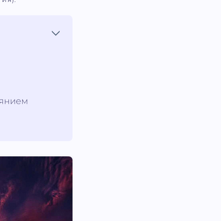
иянием