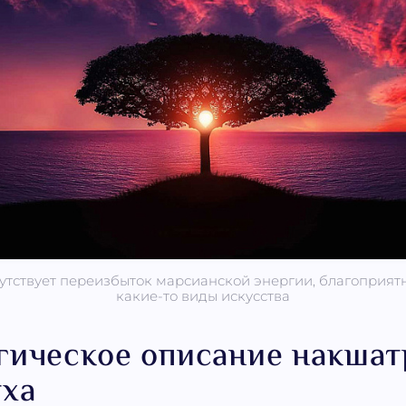
сутствует переизбыток марсианской энергии, благоприятн
какие-то виды искусства
гическое описание накша
ха