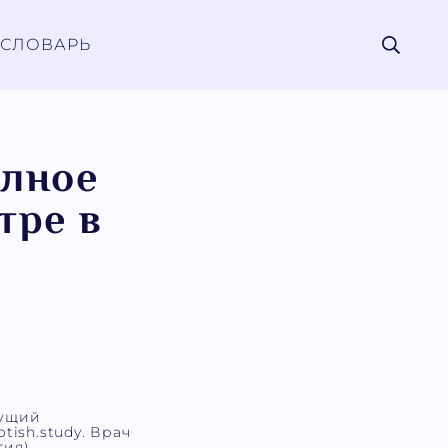
СЛОВАРЬ
олное
тре в
дущий
tish.study. Врач
ия).