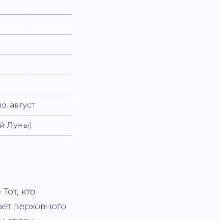
о, август
й Луны)
»
Тот, кто
ает верховного