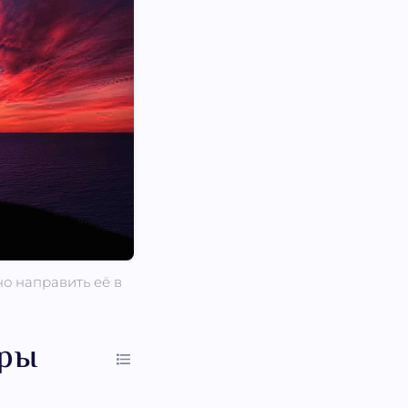
о направить её в
тры