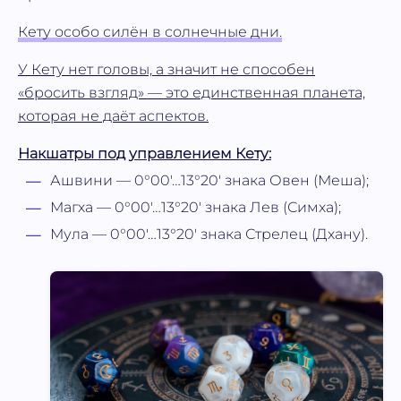
Кету особо силён в солнечные дни.
У Кету нет головы, а значит не способен
«бросить взгляд» — это единственная планета,
которая не даёт аспектов.
Накшатры под управлением Кету:
Ашвини — 0°00′…13°20′ знака Овен (Меша);
Магха — 0°00′…13°20′ знака Лев (Симха);
Мула — 0°00′…13°20′ знака Стрелец (Дхану).