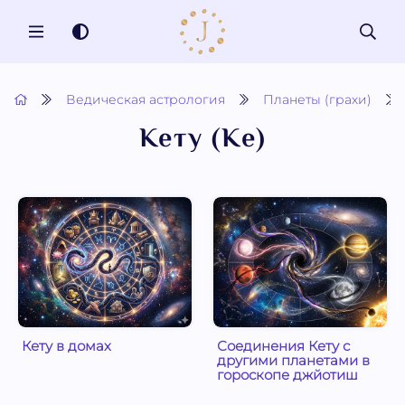
MENU
Ведическая астрология
Планеты (грахи)
Кету (Ке)
Кету в домах
Соединения Кету с
другими планетами в
гороскопе джйотиш