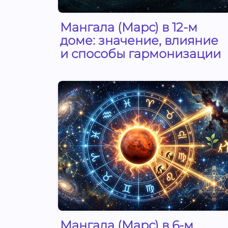
Мангала (Марс) в 12-м
доме: значение, влияние
и способы гармонизации
Мангала (Марс) в 6-м