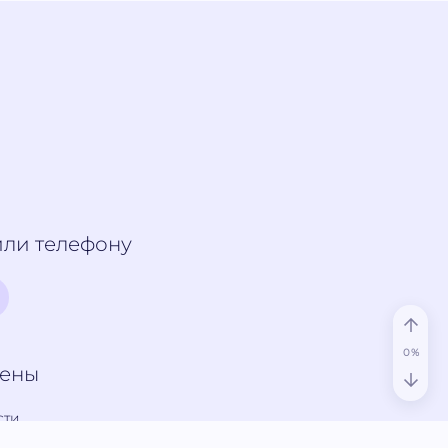
или телефону
щены
сти