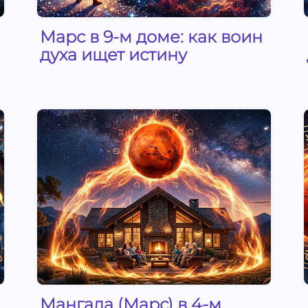
Марс в 9-м доме: как воин
духа ищет истину
Мангала (Марс) в 4-м