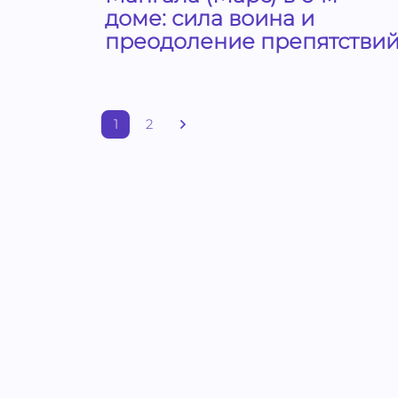
доме: сила воина и
преодоление препятстви
1
2