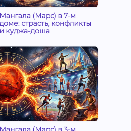
Мангала (Марс) в 7-м
доме: страсть, конфликты
и куджа-доша
Мангала (Марс) в 3-м