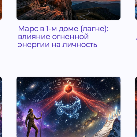
Марс в 1-м доме (лагне):
влияние огненной
энергии на личность