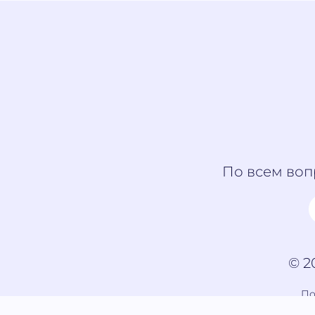
По всем воп
© 2
По