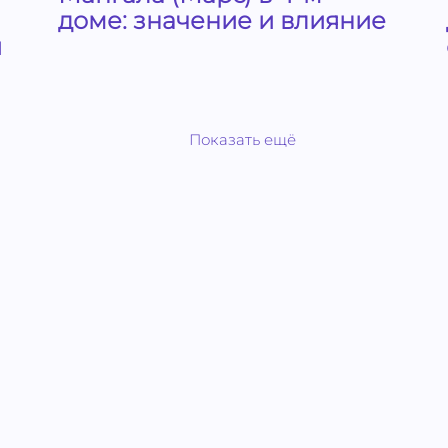
доме: значение и влияние
й
Показать ещё