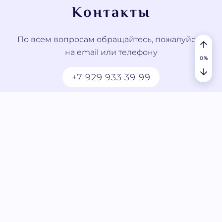
Контакты
По всем вопросам обращайтесь, пожалуйста,
на email или телефону
+7 929 933 39 99
contact@jyotish.study
© 2023 - 2026 JYOTISH.STUDY. Все права
защищены
Пользовательское соглашение
Политика конфиденциальности
На сайте
147
статей