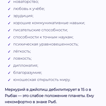
новаторство;
любовь к учёбе;
эрудиция;
хорошие коммуникативные навыки;
писательские способности;
способности к точным наукам;
психическая уравновешенность;
лёгкость;
ловкость;
дипломатия;
благоразумие;
юношеская открытость миру.
Меркурий в джйотиш дебилитирует в 15 о в
Рыбах — это слабое положение планеты. Ему
некомфортно в знаке Рыб.