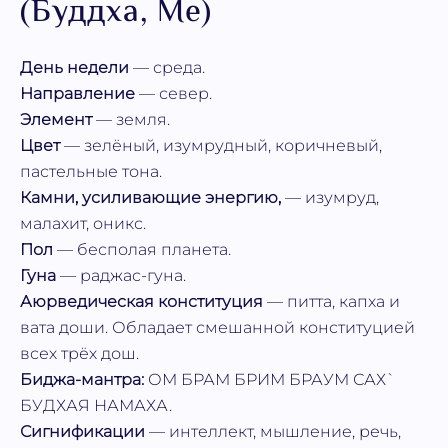
(Буддха, Mе)
День недели
— среда.
Направление
— север.
Элемент
— земля.
Цвет
— зелёный, изумрудный, коричневый,
пастельные тона.
Камни, усиливающие энергию,
— изумруд,
малахит, оникс.
Пол
— бесполая планета.
Гуна
— раджас-гуна.
Аюрведическая конституция
— питта, капха и
вата доши. Обладает смешанной конституцией
всех трёх дош.
Биджа-мантра:
ОМ БРАМ БРИМ БРАУМ САХ`
БУДХАЯ НАМАХА.
Сигнификации
— интеллект, мышление, речь,