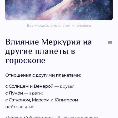
Взаимодействие планет и человека
Влияние Меркурия на
другие планеты в
гороскопе
Отношения с другими планетами:
с Солнцем и Венерой
— друзья;
с Луной
— враги;
с Сатурном, Марсом и Юпитером
—
нейтральные.
Меркурий благотворный, когда управляет