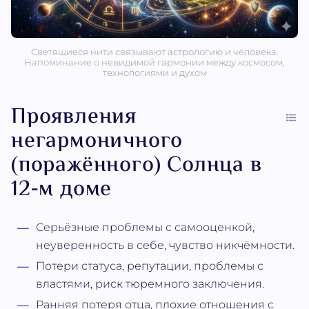
Светящиеся нити связывают астрологию и человека.
Напоминание о невидимой гармонии между космосом,
технологиями и духом
Проявления
негармоничного
(поражённого) Солнца в
12-м доме
Серьёзные проблемы с самооценкой,
неуверенность в себе, чувство никчёмности.
Потери статуса, репутации, проблемы с
властями, риск тюремного заключения.
Ранняя потеря отца, плохие отношения с