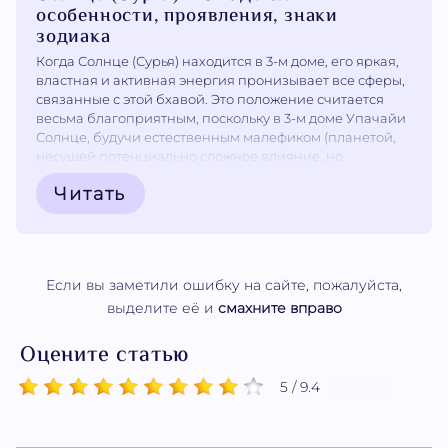
особенности, проявления, знаки
зодиака
Когда Солнце (Сурья) находится в 3-м доме, его яркая,
властная и активная энергия пронизывает все сферы,
связанные с этой бхавой. Это положение считается
весьма благоприятным, поскольку в 3-м доме Упачайи
Солнце, будучи естественным малефиком (планетой,
несущей потенциально сложное влияние, но
способной давать силу), со временем улучшает свои
Читать
качества и даёт хорошие результаты. Такое...
Если вы заметили ошибку на сайте, пожалуйста,
выделите её и
смахните вправо
Оцените статью
5 / 9.4