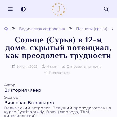
MENU
Ведическая астрология
Планеты (грахи)
Солнце (Сурья) в 12-м
доме: скрытый потенциал,
как преодолеть трудности
3 июля 2026
4 мин
Отправить на почту
Поделиться
Автор
Виктория Феер
Эксперт
Вячеслав Бывальцев
Ведический астролог. Ведущий преподаватель на
курсе Jyotish.study. Врач (Аюрведа, ТКМ,
кинезиология).