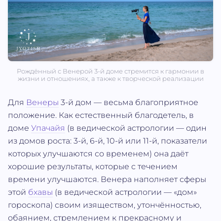
Рождённый с Венерой 3-й доме стремится к гармонии в
жизни и отношениях, а также к творческой реализации
Для
Венеры
3-й дом — весьма благоприятное
положение. Как естественный благодетель, в
доме
Упачайя
(в ведической астрологии — один
из домов роста: 3-й, 6-й, 10-й или 11-й, показатели
которых улучшаются со временем) она даёт
хорошие результаты, которые с течением
времени улучшаются. Венера наполняет сферы
этой
бхавы
(в ведической астрологии — «дом»
гороскопа) своим изяществом, утончённостью,
обаянием, стремлением к прекрасному и