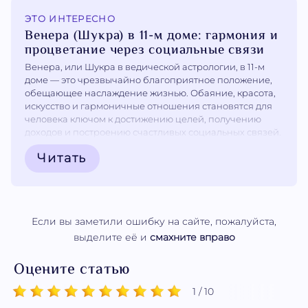
ЭТО ИНТЕРЕСНО
Венера (Шукра) в 11-м доме: гармония и
процветание через социальные связи
Венера, или Шукра в ведической астрологии, в 11-м
доме — это чрезвычайно благоприятное положение,
обещающее наслаждение жизнью. Обаяние, красота,
искусство и гармоничные отношения становятся для
человека ключом к достижению целей, получению
доходов и построению счастливых социальных связей.
11-й дом, являясь домом роста (упачая), позволяет
Читать
мягкой природе Венеры раскрыться в полной мере,
принося...
Если вы заметили ошибку на сайте, пожалуйста,
выделите её и
смахните вправо
Оцените статью
1 / 10