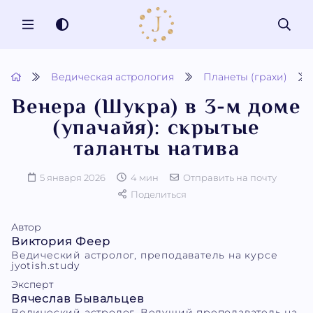
MENU
Ведическая астрология
Планеты (грахи)
Венера (Шукра) в 3-м доме
(упачайя): скрытые
таланты натива
5 января 2026
4 мин
Отправить на почту
Поделиться
Автор
Виктория Феер
Ведический астролог, преподаватель на курсе
jyotish.study
Эксперт
Вячеслав Бывальцев
Ведический астролог. Ведущий преподаватель на