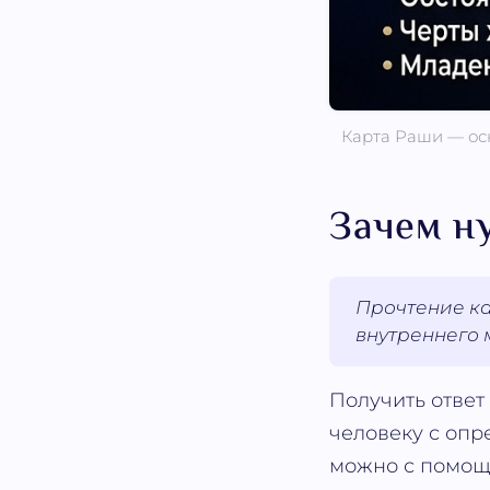
Карта Раши — осн
Зачем н
Прочтение ка
внутреннего 
Получить ответ
человеку с опр
можно с помощь