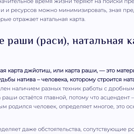
начительное время жизни теряют на поиски пр
и и ресурсов можно минимизировать, зная пр
орые отражает натальная карта.
е раши (раси), натальная к
ая карта джйотиш, или карта раши, — это мате
дьбы натива – человека, которому строится ната
ен наличием разных техник работы с дробным
а раши остаётся главной, потому что асцендент
рым родился человек, определяет многое, это о
еделяет даже обстоятельства, сопутствующие 