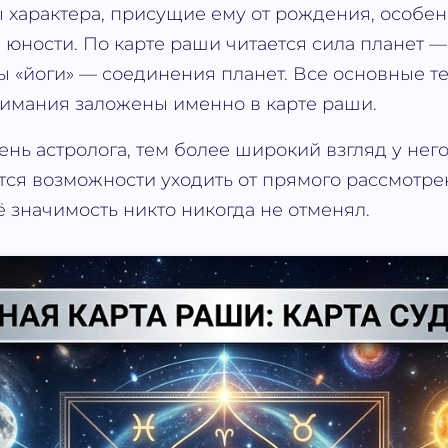
ы характера, присущие ему от рождения, особен
 юности. По карте раши читается сила планет —
ы «йоги» — соединения планет. Все основные т
нимания заложены именно в карте раши.
нь астролога, тем более широкий взгляд у нег
тся возможности уходить от прямого рассмотре
ё значимость никто никогда не отменял.