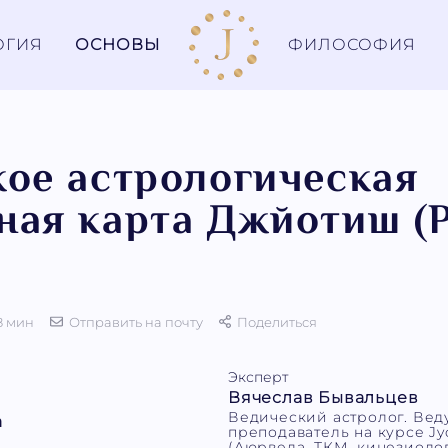
ОГИЯ
ОСНОВЫ
ФИЛОСОФИЯ
кое астрологическая
ная карта Джйотиш (
8 мин
Отправить на почту
Поделиться
Эксперт
Вячеслав Бывальцев
Ведический астролог. Ве
а
преподаватель на курсе Jyo
(Аюрведа, ТКМ, кинезиолог