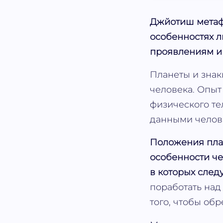
Джйотиш метаф
особенностях л
проявлениям и
Планеты и знак
человека. Опы
физического те
данными челов
Положения план
особенности че
в которых следу
поработать над
того, чтобы об