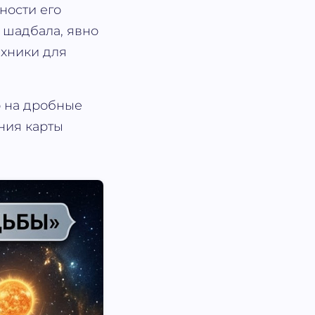
ности его
 шадбала, явно
ехники для
о на дробные
ния карты