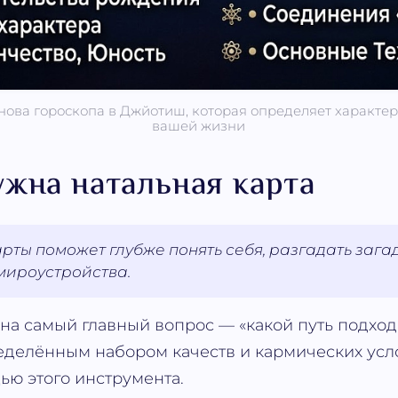
ова гороскопа в Джйотиш, которая определяет характер
вашей жизни
ужна натальная карта
рты поможет глубже понять себя, разгадать зага
мироустройства.
 на самый главный вопрос — «какой путь подхо
еделённым набором качеств и кармических усл
ю этого инструмента.