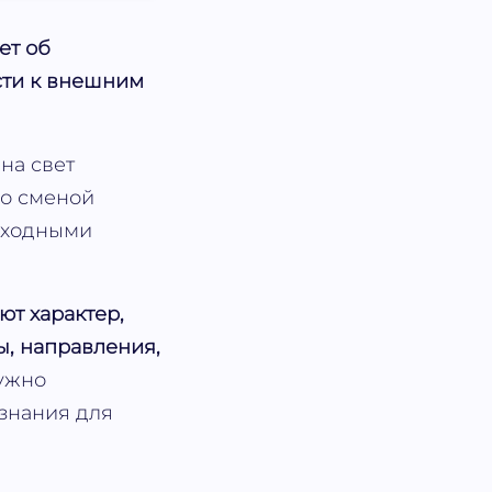
ет об
ости к внешним
на свет
со сменой
исходными
ют характер,
ы, направления,
нужно
 знания для