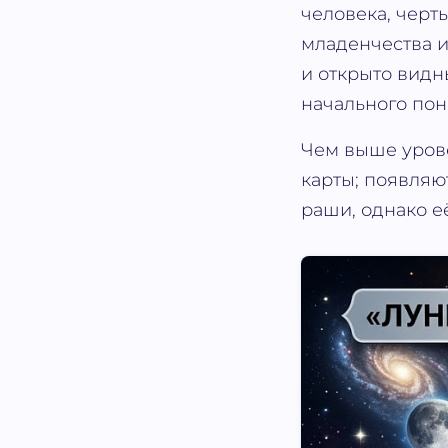
человека, черт
младенчества и
и открыто видн
начального по
Чем выше урове
карты; появляю
раши, однако е