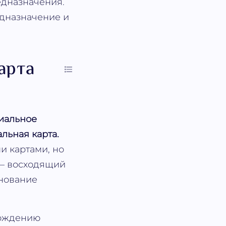
едназначения.
едназначение и
арта
риальное
льная карта.
и картами, но
 — восходящий
снование
рождению