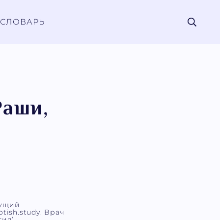
СЛОВАРЬ
Раши,
дущий
tish.study. Врач
ия).