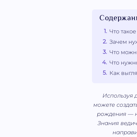
Содержан
Что такое
Зачем ну
Что можно
Что нужно
Как выгля
Используя 
можете создат
рождения — н
Знания ведич
направи