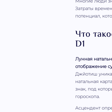
Многие люди з
Затраты времен
потенциал, кот
Что тако
D1
Лунная натальн
отображение су
Джйотиш уникал
натальная карт
знак, под кото
гороскопа.
Асцендент опр