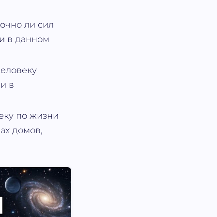
очно ли сил
чи в данном
человеку
и в
еку по жизни
ах домов,