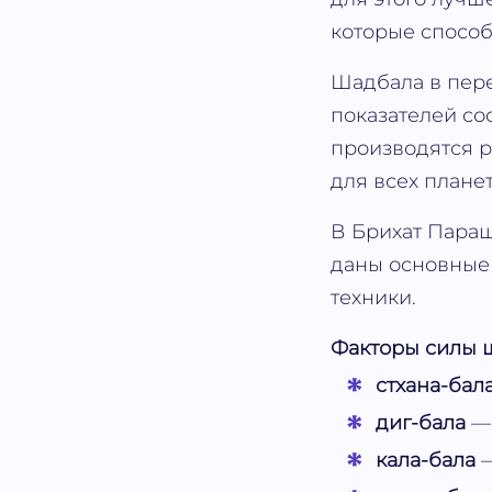
которые способ
Шадбала в пере
показателей со
производятся р
для всех планет
В Брихат Параш
даны основные 
техники.
Факторы силы 
стхана-бал
диг-бала
— 
кала-бала
—