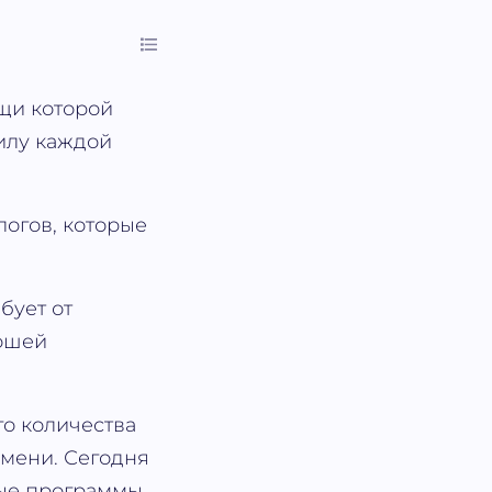
щи которой
илу каждой
логов, которые
бует от
рошей
го количества
емени. Сегодня
ые программы,