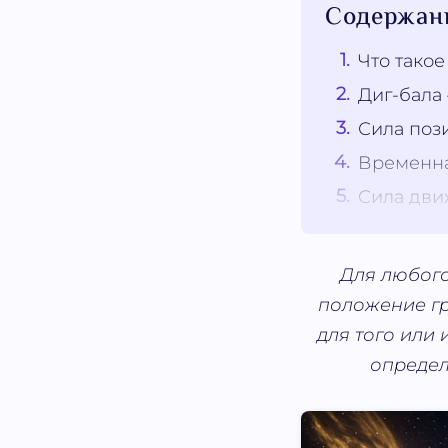
Содержан
Что тако
Диг-бала
Сила пози
Временна
Сила движ
Для любого
положение гра
для того или
определ