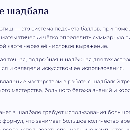
ое шадбала
тиш — это система подсчёта баллов, при помо
 математически чётко определить суммарную с
ной карте через её числовое выражение.
мая точная, подробная и надёжная для тех астро
ысл и овладели искусством её использования.
овладение мастерством в работе с шадбалой тре
кого мастерства, большого багажа знаний и хо
анет в шадбале требует использования большо
 формул, что занимает большое количество вр
е всего использовать специальные компьютерн