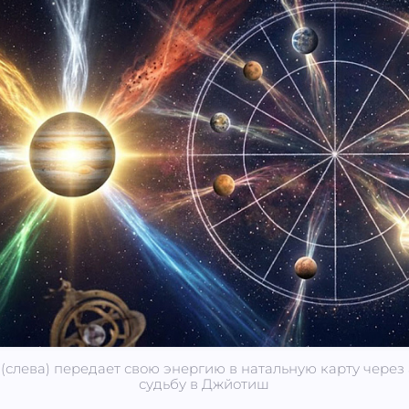
слева) передает свою энергию в натальную карту через 
судьбу в Джйотиш