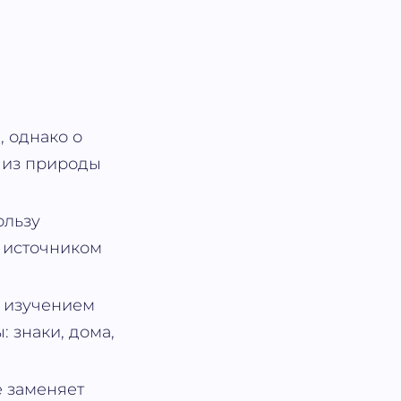
, однако о
 из природы
ользу
я источником
ь изучением
 знаки, дома,
е заменяет