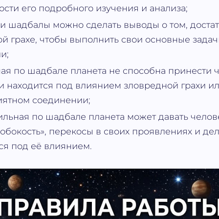
сти его подробного изучения и анализа;
 шадбалы можно сделать выводы о том, достат
ой грахе, чтобы выполнить свои основные зада
и;
ая по шадбале планета не способна принести 
ли находится под влиянием зловредной грахи ил
иятном соединении;
льная по шадбале планета может давать челов
обокость», перекосы в своих проявлениях и дел
я под её влиянием.