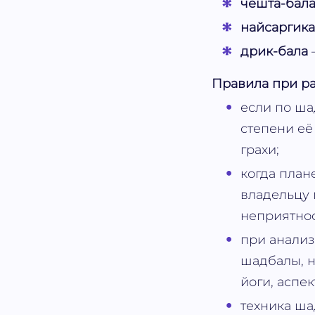
чешта-бал
найсаргика
дрик-бала
Правила при ра
если по ша
степени её
грахи;
когда план
владельцу 
неприятнос
при анализ
шадбалы, н
йоги, аспек
техника ша