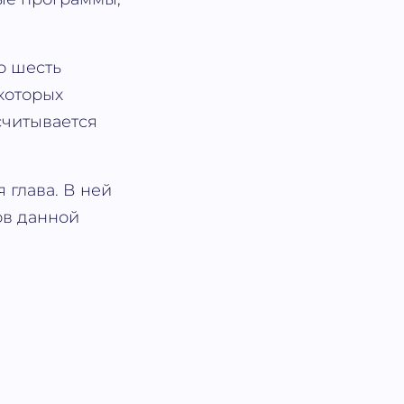
о шесть
которых
считывается
 глава. В ней
ов данной