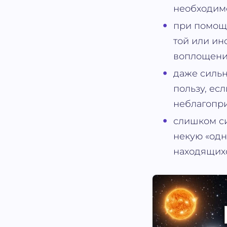
необходимо
при помощи
той или ин
воплощени
даже сильн
пользу, ес
неблагопр
слишком си
некую «одн
находящихс