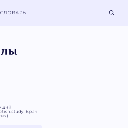
СЛОВАРЬ
илы
дущий
tish.study. Врач
ия).