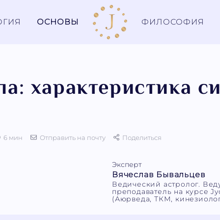
ОГИЯ
ОСНОВЫ
ФИЛОСОФИЯ
а: характеристика с
6 мин
Отправить на почту
Поделиться
Эксперт
Вячеслав Бывальцев
Ведический астролог. Ве
преподаватель на курсе Jyo
(Аюрведа, ТКМ, кинезиолог