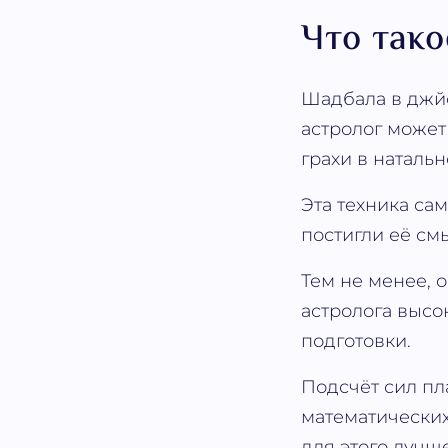
Что так
Шадбала в джйо
астролог может
грахи в наталь
Эта техника са
постигли её см
Тем не менее, 
астролога высо
подготовки.
Подсчёт сил пл
математических
для этого лучш