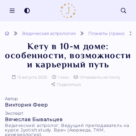
MENU
Ведическая астрология
Планеты (грахи)
Кету в 10-м доме:
особенности, возможности
и карьерный путь
13 августа 2025
1 мин
Отправить на почту
Поделиться
Автор
Виктория Феер
Эксперт
Вячеслав Бывальцев
Ведический астролог. Ведущий преподаватель на
курсе Jyotish.study. Врач (Аюрведа, ТКМ,
кинезиология).