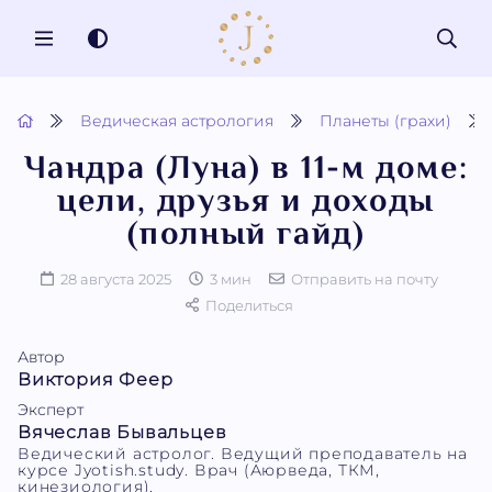
MENU
Ведическая астрология
Планеты (грахи)
Чандра (Луна) в 11-м доме:
цели, друзья и доходы
(полный гайд)
28 августа 2025
3 мин
Отправить на почту
Поделиться
Автор
Виктория Феер
Эксперт
Вячеслав Бывальцев
Ведический астролог. Ведущий преподаватель на
курсе Jyotish.study. Врач (Аюрведа, ТКМ,
кинезиология).