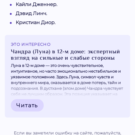
Кайли Дженнер.
Дэвид Линч.
Кристиан Диор.
ЭТО ИНТЕРЕСНО
Чандра (Луна) в 12-м доме: экспертный
взгляд на сильные и слабые стороны
Луна в 12-м доме — это очень чувствительное,
интуитивное, но часто эмоционально нестабильное и
уязвимое положение. Здесь Луна, символ чувств и
внутреннего мира, оказывается в доме потерь, тайн и
подсознания. В дустхане (злом доме) Чандра чувствует
себя не лучшим образом. Эта позиция указывает на
глубокую эмоциональную чувствительность, сильную
Читать
интуицию, богатое воображение и склонность к...
Если вы заметили ошибку на сайте, пожалуйста,