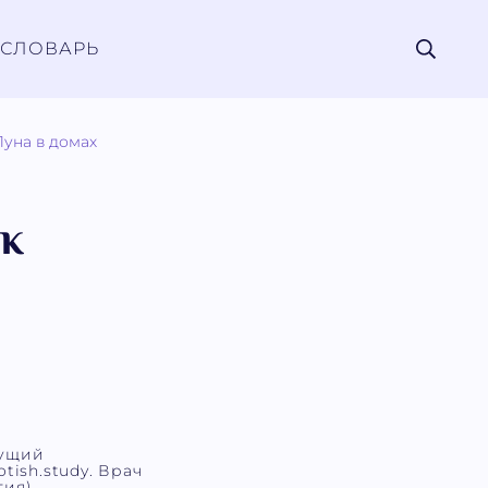
СЛОВАРЬ
Луна в домах
ск
дущий
tish.study. Врач
ия).