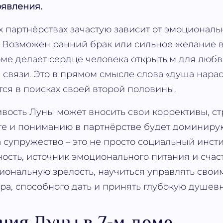
оявления.
х партнёрствах зачастую зависит от эмоционал
 Возможен ранний брак или сильное желание вс
оме делает сердце человека открытым для любв
связи. Это в прямом смысле слова «душа нара
тся в поисках своей второй половины.
вость Луны может вносить свои коррективы, с
оте и пониманию в партнёрстве будет доминир
а супружество – это не просто социальный инсти
ость, источник эмоционального питания и счаст
иональную зрелость, научиться управлять свои
ра, способного дать и принять глубокую душев