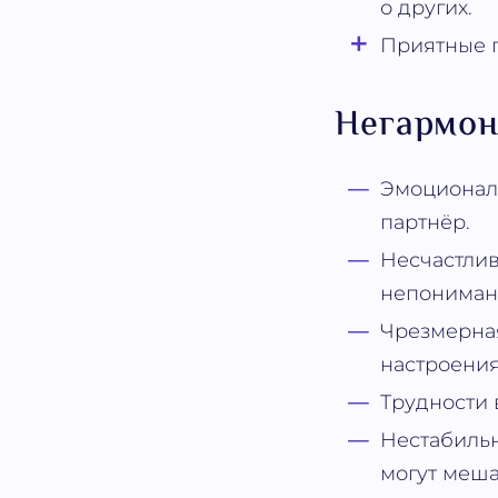
о других.
Приятные п
Негармон
Эмоционал
партнёр.
Несчастлив
непонимани
Чрезмерная
настроения
Трудности 
Нестабиль
могут меша