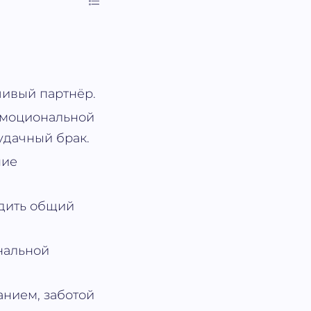
чивый партнёр.
эмоциональной
удачный брак.
ние
одить общий
нальной
анием, заботой