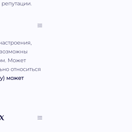
 репутации.
настроения,
н возможны
ом. Может
ьно относиться
ну) может
х