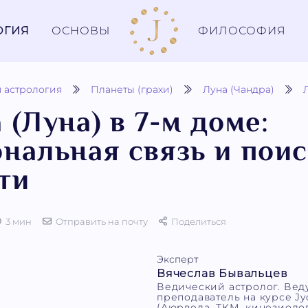
ОГИЯ
ОСНОВЫ
ФИЛОСОФИЯ
 астрология
Планеты (грахи)
Луна (Чандра)
 (Луна) в 7-м доме:
нальная связь и пои
ти
3 мин
Отправить на почту
Поделиться
Эксперт
Вячеслав Бывальцев
Ведический астролог. Ве
преподаватель на курсе Jyo
(Аюрведа, ТКМ, кинезиолог