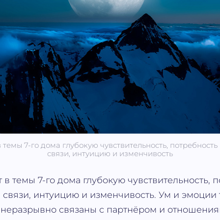
 темы 7-го дома глубокую чувствительность, потребност
связи, интуицию и изменчивость
 в темы 7-го дома глубокую чувствительность, п
связи, интуицию и изменчивость. Ум и эмоции 
 неразрывно связаны с партнёром и отношения