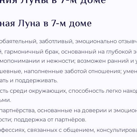
ния Луны в 7-м доме
ная Луна в 7-м доме
обаятельный, заботливый, эмоционально отзыв
, гармоничный брак, основанный на глубокой 
имопонимании и нежности; возможен ранний и 
шевные, наполненные заботой отношения; уме
ть и поддерживать.
ть среди окружающих, способность легко нах
ьми.
артнёрства, основанные на доверии и эмоцио
сти; поддержка от партнёров.
офессиях, связанных с общением, консультиров