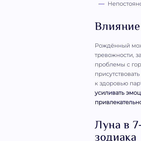
Непостоянс
Влияние
Рождённый може
тревожности, з
проблемы с го
присутствовать
к здоровью пар
усиливать эмоц
привлекательно
Луна в 7
зодиака