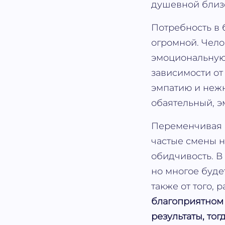
душевной близо
Потребность в
огромной. Чело
эмоциональную 
зависимости от
эмпатию и нежн
обаятельный, э
Переменчивая 
частые смены н
обидчивость. В
но многое будет
также от того,
благоприятном 
результаты, то