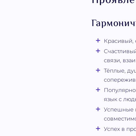
Проявле
Гармонич
Красивый, 
Счастливый
связи, вза
Тёплые, ду
сопережива
Популярнос
язык с люд
Успешные п
совместимо
Успех в пр