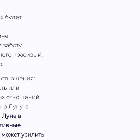
х будет
вне
 заботу,
него красивый,
р.
 отношения:
сть или
их отношений,
на Луну, а
 Луна в
итивные
а может усилить