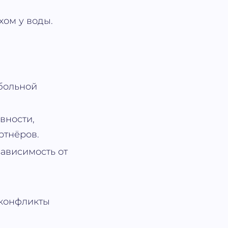
хом у воды.
больной
вности,
ртнёров.
зависимость от
 конфликты