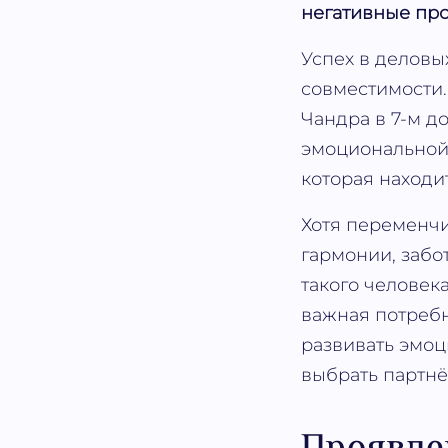
негативные пр
Успех в деловы
совместимости.
Чандра в 7-м д
эмоциональной 
которая находи
Хотя переменчи
гармонии, заб
такого человек
важная потребн
развивать эмоц
выбрать партнё