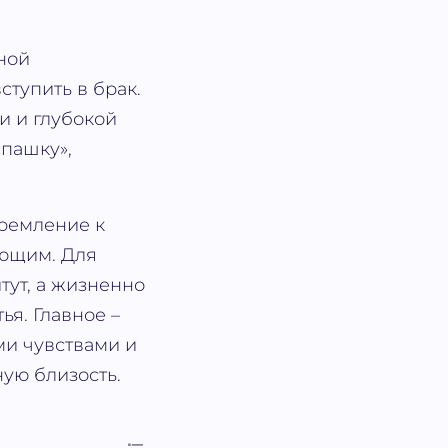
ьной
тупить в брак.
и и глубокой
спашку»,
тремление к
ующим. Для
тут, а жизненно
ья. Главное –
ми чувствами и
ную близость.