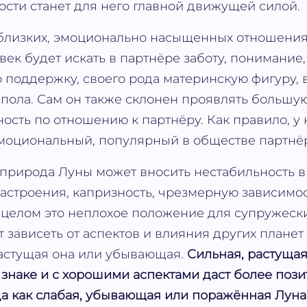
сти станет для него главной движущей силой.
 близких, эмоционально насыщенных отношения
век будет искать в партнёре заботу, понимание,
поддержку, своего рода материнскую фигуру, 
 пола. Сам он также склонен проявлять большую
ость по отношению к партнёру. Как правило, у 
моциональный, популярный в обществе партнё
природа Луны может вносить нестабильность в
астроения, капризность, чрезмерную зависимо
 целом это неплохое положение для супружеск
 зависеть от аспектов и влияния других планет 
 растущая она или убывающая.
Сильная, растущая
знаке и с хорошими аспектами даст более поз
гда как слабая, убывающая или поражённая Лун