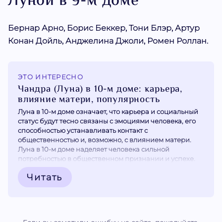
Луной в 9-м доме
Бернар Арно, Борис Беккер, Тони Блэр, Артур
Конан Дойль, Анджелина Джоли, Ромен Роллан.
ЭТО ИНТЕРЕСНО
Чандра (Луна) в 10-м доме: карьера,
влияние матери, популярность
Луна в 10-м доме означает, что карьера и социальный
статус будут тесно связаны с эмоциями человека, его
способностью устанавливать контакт с
общественностью и, возможно, с влиянием матери.
Луна в 10-м доме наделяет человека сильной
потребностью в общественном признании и успехе.
Карьера становится для него эмоционально значимой,
Читать
он глубоко переживает свои профессиональные
взлёты и падения. Такое...