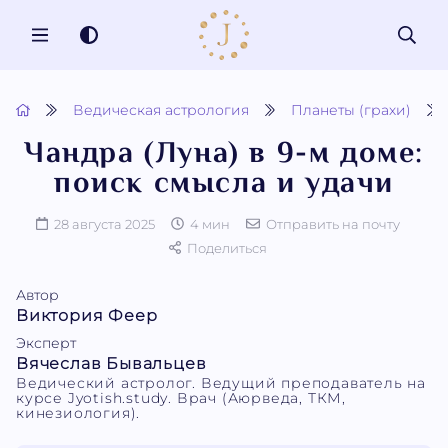
MENU
Ведическая астрология
Планеты (грахи)
Чандра (Луна) в 9-м доме:
поиск смысла и удачи
28 августа 2025
4 мин
Отправить на почту
Поделиться
Автор
Виктория Феер
Эксперт
Вячеслав Бывальцев
Ведический астролог. Ведущий преподаватель на
курсе Jyotish.study. Врач (Аюрведа, ТКМ,
кинезиология).