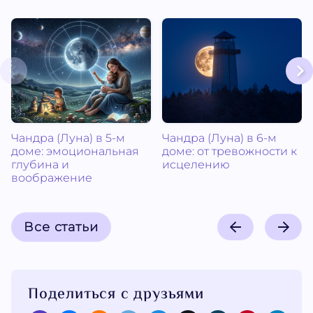
Чандра (Луна) в 5-м
Чандра (Луна) в 6-м
доме: эмоциональная
доме: от тревожности к
глубина и
исцелению
воображение
Все статьи
Поделиться с друзьями