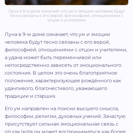
Луна в 9-м доме означает, что ум и эмоции человека будут
тесно связаны с его верой, философией, отношениями с
отцом и учителями
Луна в 9-м доме означает, что ум и эмоции
человека будут тесно связаны с его верой,
философией, отношениями с отцом и учителями,
а удача может быть переменчивой или
непосредственно зависеть от эмоционального
состояния. В целом это очень благоприятное
положение, характеризующее рождённого как
удачливого, благочестивого, уважающего
традиции и старших.
Его ум направлен на поиски высшего смысла,
философии, религии, духовных учений. Зачастую
присутствует сильная эмоциональная связь с
отцом (хотя он может восприниматься как более