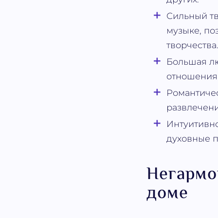
Сильный тв
музыке, по
творчества
Большая лю
отношения 
Романтичес
развлечен
Интуитивно
духовные п
Негармо
доме