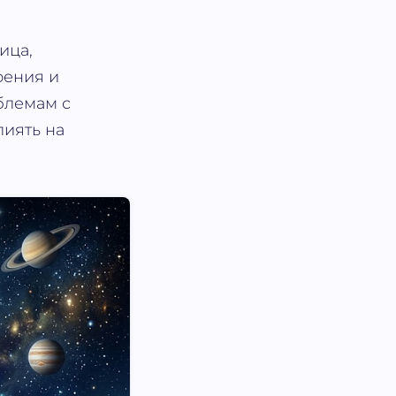
ица,
оения и
блемам с
лиять на