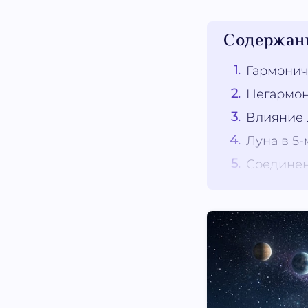
Содержан
Гармонич
Негармон
Влияние 
Луна в 5-
Соединен