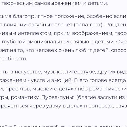
, творческим самовыражением и детьми.
есьма благоприятное положение, особенно если
т влияний пагубных планет (папа-грах). Рождё
чивым интеллектом, ярким воображением, тво
 глубокой эмоциональной связью с детьми. Очен
ает на то, что человек очень любит детей, спос
требности.
ты в искусстве, музыке, литературе, других вид
ражением чувств и эмоций. В его голове всегда
й, проектов, мыслей о детях либо романтически
гры, романтику. Пурва-пунья (благие заслуги и
роявиться через удачу в делах и вопросах, свя