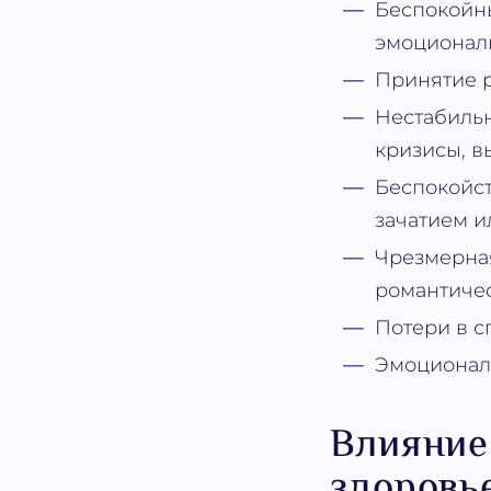
Беспокойны
эмоциональ
Принятие р
Нестабильн
кризисы, 
Беспокойст
зачатием и
Чрезмерная
романтичес
Потери в с
Эмоциональ
Влияние
здоровь