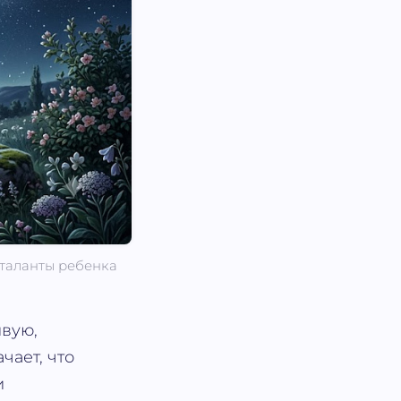
 таланты ребенка
ивую,
чает, что
и