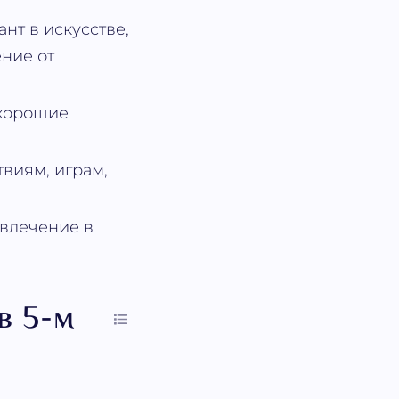
нт в искусстве,
ение от
 хорошие
твиям, играм,
овлечение в
в 5-м