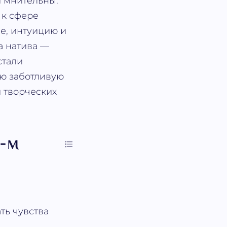
и мнительны.
 к сфере
ие, интуицию и
а натива —
стали
ою заботливую
и творческих
5-м
ть чувства