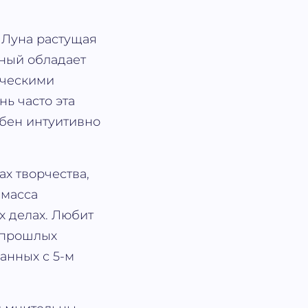
 Луна растущая
нный обладает
рческими
ь часто эта
обен интуитивно
ах творчества,
 масса
х делах. Любит
з прошлых
занных с 5-м