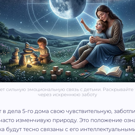
ает сильную эмоциональную связь с детьми. Раскрывайте
через искреннюю заботу
 в дела 5-го дома свою чувствительную, заботл
часто изменчивую природу. Это положение озна
а будут тесно связаны с его интеллектуальным