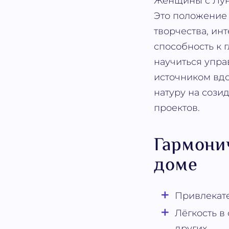
Женщины с Луно
Это положение 
творчества, ин
способность к 
научиться упра
источником вдо
натуру на сози
проектов.
Гармони
доме
Привлекате
Лёгкость в
других.