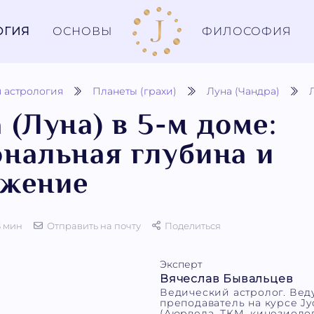
ОГИЯ
ОСНОВЫ
ФИЛОСОФИЯ
 астрология
Планеты (грахи)
Луна (Чандра)
 (Луна) в 5-м доме:
нальная глубина и
ажение
3 мин
Отправить на почту
Поделиться
Эксперт
Вячеслав Бывальцев
Ведический астролог. Ве
преподаватель на курсе Jyo
(Аюрведа, ТКМ, кинезиолог