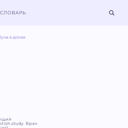
СЛОВАРЬ
Луна в домах
дущий
tish.study. Врач
ия).