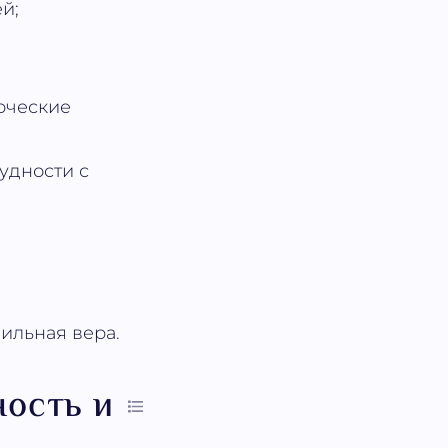
й;
орческие
удности с
ильная вера.
ность и