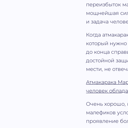
переизбыток ма
мощнейшая сила
и задача челове
Когда атмакарак
который нужно 
до конца справ
достойной защи
мести, не отвеч
Атмакарака Мар
человек облада
Очень хорошо, 
малефиков усло
проявление бол