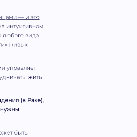
нцами — и это
на интуитивном
ю любого вида
гих живых
ми управляет
рудничать, жить
дения (в Раке),
т нужны
может быть