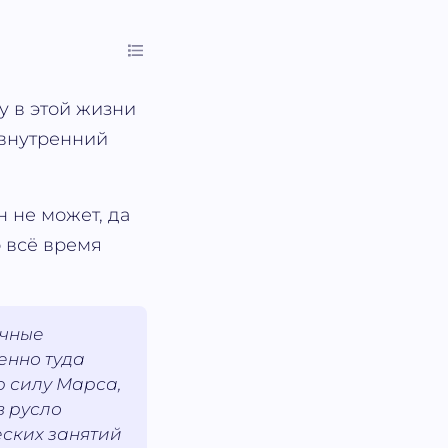
у в этой жизни
 внутренний
н не может, да
о всё время
очные
енно туда
ю силу Марса,
в русло
еских занятий