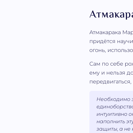
Атмакар
Атмакарака Марс
придётся научи
огонь, использо
Сам по себе ро
ему и нельзя д
передвигаться, 
Необходимо з
единоборства
интуитивно о
наполнить эт
защиты, а не