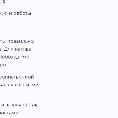
ие.
ния и работы
ть, правильно
. Для натива
 Необходимо
ро.
 воинственной
ляться с самыми
 закаляют. Так,
ностями