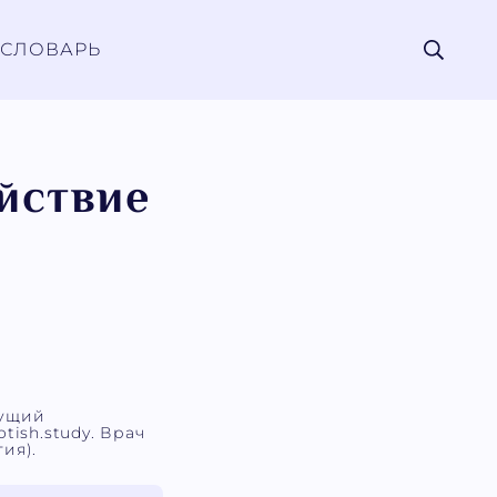
СЛОВАРЬ
йствие
дущий
tish.study. Врач
ия).