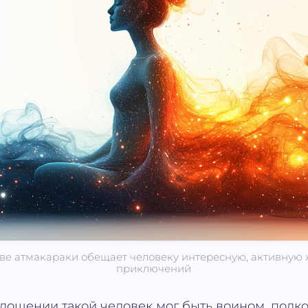
тве атмакараки обещает человеку интересную, активную 
приключений
лощении такой человек мог быть воином, полк