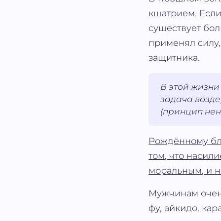
кшатрием. Если
существует бол
применял силу,
защитника.
В этой жизни
задача возде
(принцип нен
Рождённому бла
том, что насил
моральным, и н
Мужчинам очен
фу, айкидо, кар