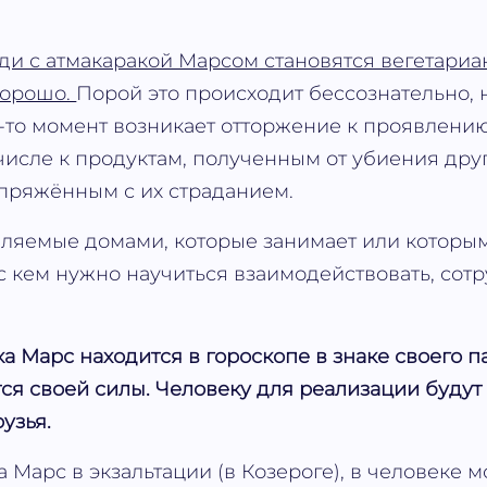
ди с атмакаракой Марсом становятся вегетариа
хорошо.
Порой это происходит бессознательно, 
й-то момент возникает отторжение к проявлени
 числе к продуктам, полученным от убиения дру
пряжённым с их страданием.
вляемые домами, которые занимает или которы
 с кем нужно научиться взаимодействовать, сот
а Марс находится в гороскопе в знаке своего па
ся своей силы. Человеку для реализации буду
узья.
а Марс в экзальтации (в Козероге), в человеке 