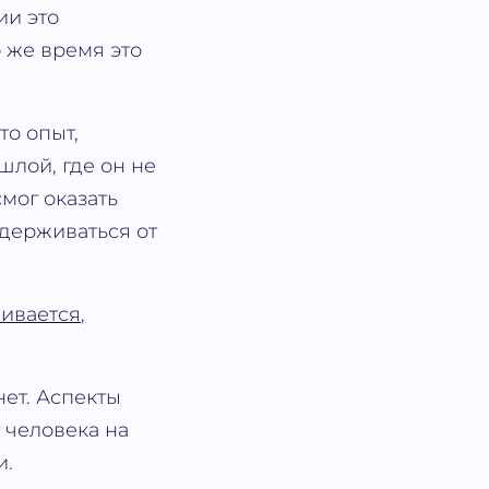
ии это
 же время это
то опыт,
шлой, где он не
мог оказать
здерживаться от
ивается,
нет. Аспекты
 человека на
и.