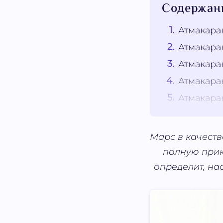
Содержан
Атмакара
Атмакара
Атмакара
Атмакара
Атмакара
Марс в качеств
полную прик
определит, на