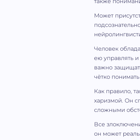
также понимани
Может присутст
подсознательно
нейролингвист
Человек облада
ею управлять и
важно защищать
чётко понимать
Как правило, т
харизмой. Он с
сложными обст
Все злоключени
он может реаль