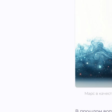
Марс в качес
В прошлом воп