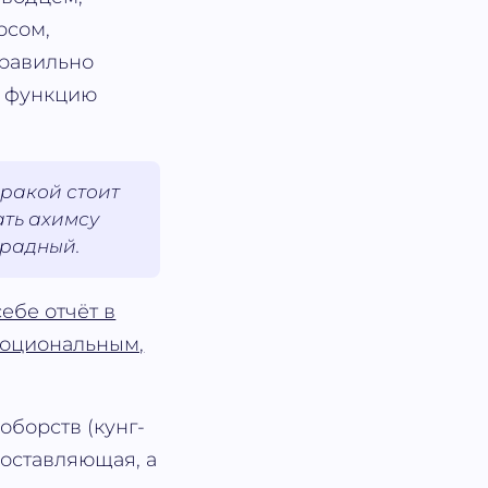
рсом,
правильно
ь функцию
ракой стоит
ать ахимсу
градный.
ебе отчёт в
моциональным,
борств (кунг-
 составляющая, а