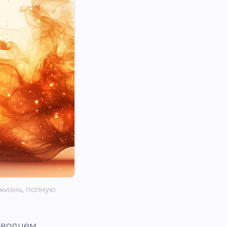
жизнь, полную
оводцем,