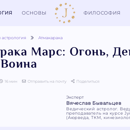
ОГИЯ
ОСНОВЫ
ФИЛОСОФИЯ
 астрология
Атмакарака
рака Марс: Огонь, Де
 Воина
16 мин
Отправить на почту
Поделиться
Эксперт
Вячеслав Бывальцев
Ведический астролог. Ве
преподаватель на курсе Jyo
(Аюрведа, ТКМ, кинезиолог