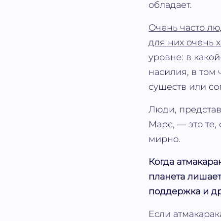
обладает.
Очень часто лю
для них очень 
уровне: в како
насилия, в том
существ или со
Люди, предста
Марс, — это те,
мирно.
Когда атмакарак
планета лишает
поддержка и др
Если атмакарак