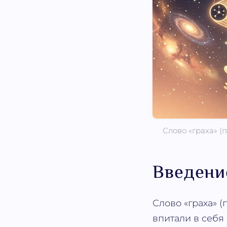
Слово «граха» (п
Введени
Слово «граха» (
впитали в себя