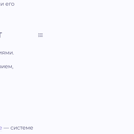
и его
т
иями.
рием,
е
— системе