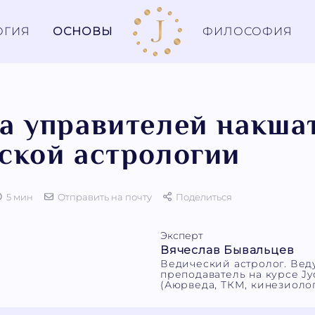
ОГИЯ
ОСНОВЫ
ФИЛОСОФИЯ
а управителей накша
ской астрологии
5 мин
Отправить на почту
Поделиться
Эксперт
Вячеслав Бывальцев
Ведический астролог. Ве
преподаватель на курсе Jyo
(Аюрведа, ТКМ, кинезиолог