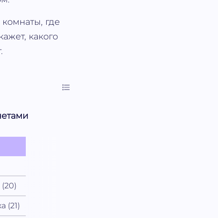
 комнаты, где
ажет, какого
.
нетами
 (20)
а (21)