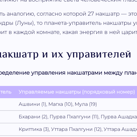
ь аналогию, согласно которой 27 накшатр — это
дры (Луны), то планета-управитель накшатры ук
ит в каждой комнате, какая энергия в ней царит
накшатр и их управителей
спределение управления накшатрами между пла
тель
Управляемые накшатры (порядковый номер)
Ашвини (1), Магха (10), Мула (19)
Бхарани (2), Пурва Пхалгуни (11), Пурва Ашадха
Криттика (3), Уттара Пхалгуни (12), Уттара Ашадх