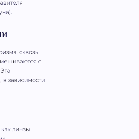
равителя
на).
ии
ризма, сквозь
смешиваются с
 Эта
 в зависимости
 как линзы
ом.