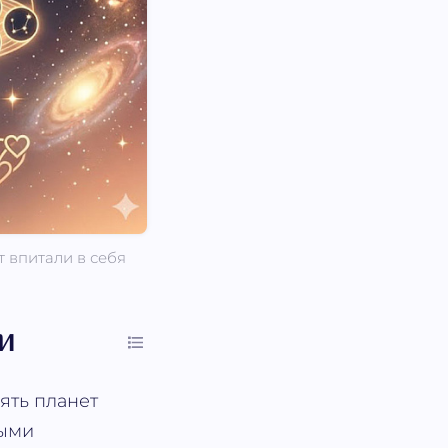
ет впитали в себя
и
вять планет
ными