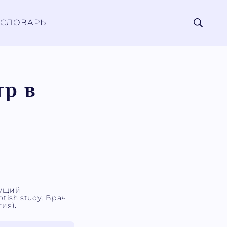
СЛОВАРЬ
тр в
дущий
tish.study. Врач
ия).