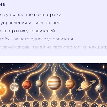
ие
 в управление накшатрами
управления и цикл планет
акшатр и их управителей
трёх накшатр одного управителя
планет-управителей на характеристики накшат