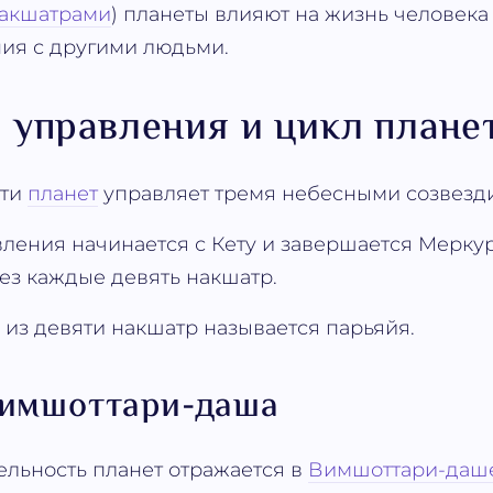
акшатрами
) планеты влияют на жизнь человека 
ия с другими людьми.
 управления и цикл плане
яти
планет
управляет тремя небесными созвезд
вления начинается с Кету и завершается Мерку
ез каждые девять накшатр.
 из девяти накшатр называется парьяйя.
Вимшоттари-даша
ельность планет отражается в
Вимшоттари-даш