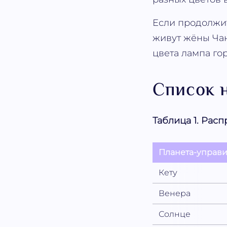
Если продолжит
живут жёны Чан
цвета лампа гор
Список 
Таблица 1. Ра
Планета-управи
Кету
Венера
Солнце