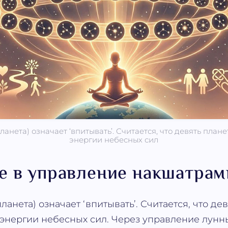
ланета) означает ‘впитывать’. Считается, что девять план
энергии небесных сил
е в управление накшатрам
планета) означает ‘впитывать’. Считается, что де
 энергии небесных сил. Через управление лун