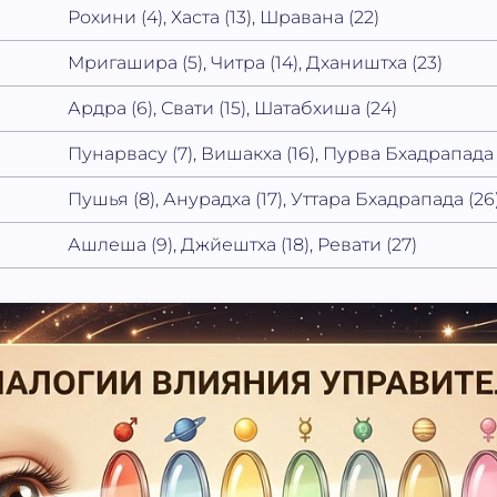
Рохини (4), Хаста (13), Шравана (22)
Мригашира (5), Читра (14), Дхаништха (23)
Ардра (6), Свати (15), Шатабхиша (24)
Пунарвасу (7), Вишакха (16), Пурва Бхадрапада 
Пушья (8), Анурадха (17), Уттара Бхадрапада (26
Ашлеша (9), Джйештха (18), Ревати (27)