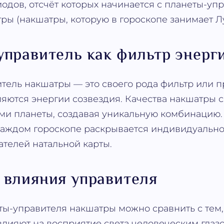
одов, отсчёт которых начинается с планеты-уп
ы (накшатры, которую в гороскопе занимает Лу
управитель как фильтр энерг
тель накшатры — это своего рода фильтр или п
яются энергии созвездия. Качества накшатры 
ми планеты, создавая уникальную комбинацию.
аждом гороскопе раскрывается индивидуально,
ателей натальной карты.
 влияния управителя
ы-управителя накшатры можно сравнить с тем,
влияют на восприятие света человеческим глаз