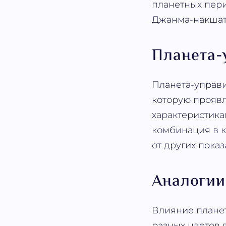
планетных пери
Джанма-накшатр
Планета-
Планета-управи
которую проявл
характеристика
комбинация в к
от других показ
Аналогии
Влияние планет
разных цветов 